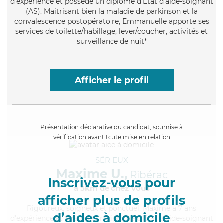
d'expérience et possède un diplôme d'Etat d'aide-soignant
(AS). Maitrisant bien la maladie de parkinson et la
convalescence postopératoire, Emmanuelle apporte ses
services de toilette/habillage, lever/coucher, activités et
surveillance de nuit*
Afficher le profil
Présentation déclarative du candidat, soumise à
vérification avant toute mise en relation
SÉRIEUX
Maxime U.,
Ribérac
Inscrivez-vous pour
à 5km de chez Vous
afficher plus de profils
Rigoureux
, soigneux et ponctuel, Maxime a 7 ans
d’aides à domicile
d'expérience et possède un diplôme d'Etat d'aide-soignant