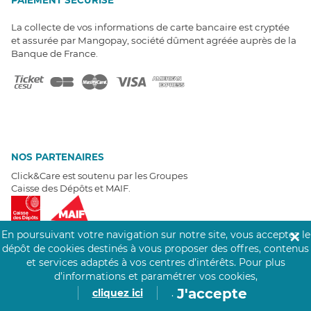
La collecte de vos informations de carte bancaire est cryptée
et assurée par Mangopay, société dûment agréée auprès de la
Banque de France.
NOS PARTENAIRES
Click&Care est soutenu par les Groupes
Caisse des Dépôts et MAIF.
En poursuivant votre navigation sur notre site, vous acceptez le
✕
dépôt de cookies destinés à vous proposer des offres, contenus
et services adaptés à vos centres d’intérêts.
Pour plus
EXPERTS À VOTRE ÉCOUTE
d’informations et paramétrer vos cookies,
J'accepte
Un besoin de recrutement ? Click&Care vous accompagne par
cliquez ici
.
téléphone 7/7
.