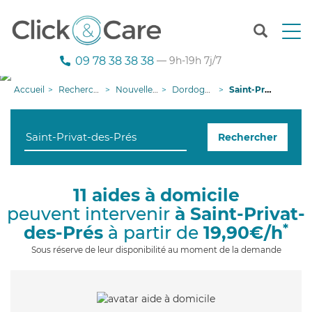
T
o
g
09 78 38 38 38
— 9h-19h 7j/7
g
l
Accueil
Recherche aide à domicile
Nouvelle-Aquitaine
Dordogne
Saint-Privat-des-Prés
e
n
a
Rechercher
v
i
g
a
11 aides à domicile
t
peuvent intervenir
à Saint-Privat-
i
o
*
des-Prés
à partir de
19,90€/h
n
Sous réserve de leur disponibilité au moment de la demande