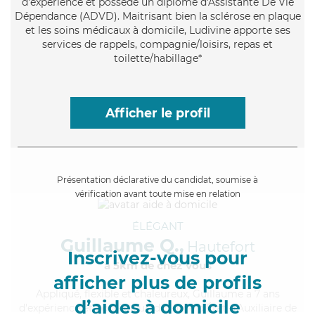
d'expérience et possède un diplôme d'Assistante De Vie
Dépendance (ADVD). Maitrisant bien la sclérose en plaque
et les soins médicaux à domicile, Ludivine apporte ses
services de rappels, compagnie/loisirs, repas et
toilette/habillage*
Afficher le profil
Présentation déclarative du candidat, soumise à
vérification avant toute mise en relation
ÉLÉGANT
Guillaume Q.,
Hautefort
Inscrivez-vous pour
à 5km de chez Vous
afficher plus de profils
Appliqué
, flexible et chaleureux, Guillaume a 7 ans
d’aides à domicile
d'expérience et possède un diplôme d'État d'Auxiliaire de