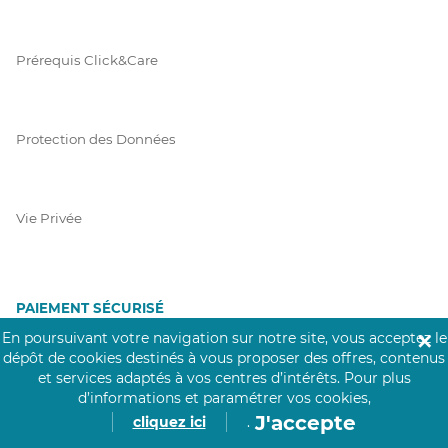
Prérequis Click&Care
Protection des Données
Vie Privée
PAIEMENT SÉCURISÉ
En poursuivant votre navigation sur notre site, vous acceptez le
✕
La collecte de vos informations de carte bancaire est cryptée
dépôt de cookies destinés à vous proposer des offres, contenus
et assurée par Mangopay, société dûment agréée auprès de la
et services adaptés à vos centres d’intérêts.
Pour plus
Banque de France.
d’informations et paramétrer vos cookies,
J'accepte
cliquez ici
.