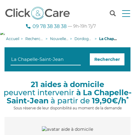
T
o
g
09 78 38 38 38
— 9h-19h 7j/7
g
l
Accueil
Recherche aide à domicile
Nouvelle-Aquitaine
Dordogne
La Chapelle-Saint-Jean
e
n
a
Rechercher
v
i
g
a
21 aides à domicile
t
peuvent intervenir
à La Chapelle-
i
o
*
Saint-Jean
à partir de
19,90€/h
n
Sous réserve de leur disponibilité au moment de la demande