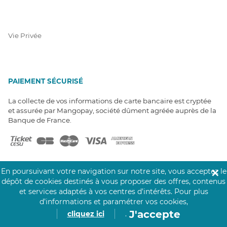
Vie Privée
PAIEMENT SÉCURISÉ
La collecte de vos informations de carte bancaire est cryptée
et assurée par Mangopay, société dûment agréée auprès de la
Banque de France.
En poursuivant votre navigation sur notre site, vous acceptez le
✕
dépôt de cookies destinés à vous proposer des offres, contenus
et services adaptés à vos centres d’intérêts.
Pour plus
NOS PARTENAIRES
d’informations et paramétrer vos cookies,
Click&Care est soutenu par les Groupes
J'accepte
cliquez ici
.
Caisse des Dépôts et MAIF.