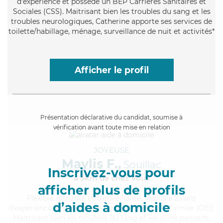
d'expérience et possède un BEP Carrières Sanitaires et
Sociales (CSS). Maitrisant bien les troubles du sang et les
troubles neurologiques, Catherine apporte ses services de
toilette/habillage, ménage, surveillance de nuit et activités*
Afficher le profil
Présentation déclarative du candidat, soumise à
vérification avant toute mise en relation
JOYEUSE
Maylis F.,
Souillac
Inscrivez-vous pour
à 5km de chez Vous
afficher plus de profils
Flexible
, altruiste et bienveillante, Maylis a 23 ans
d’aides à domicile
d'expérience et possède un diplôme d'Etat d'infirmier (DEI).
Maitrisant bien les troubles du sang et les soins palliatifs,