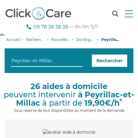
T
o
g
09 78 38 38 38
— 9h-19h 7j/7
g
l
Accueil
Recherche aide à domicile
Nouvelle-Aquitaine
Dordogne
Peyrillac-et-Millac
e
n
a
Rechercher
v
i
g
a
26 aides à domicile
t
peuvent intervenir
à Peyrillac-et-
i
o
*
Millac
à partir de
19,90€/h
n
Sous réserve de leur disponibilité au moment de la demande