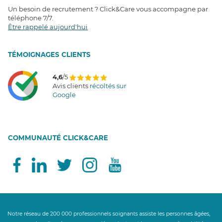
Un besoin de recrutement ? Click&Care vous accompagne par
téléphone 7/7
.
Être rappelé aujourd'hui
T
É
MOIGNAGES CLIENTS
4,6
/5
Avis clients
récoltés sur
Google
COMMUNAUTÉ CLICK&CARE
Notre réseau de 200 000 professionnels soignants assiste les personnes âgées,