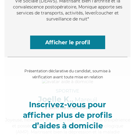
Vie Sociale (DEAVS). Maitrisant bien l'arthrite et la
convalescence postopératoire, Monique apporte ses
services de transports, activités, lever/coucher et
surveillance de nuit*
Afficher le profil
Présentation déclarative du candidat, soumise à
vérification avant toute mise en relation
SPORTIVE
Joelle K.,
Mareuil
Inscrivez-vous pour
à 5km de chez Vous
afficher plus de profils
Joyeuse
, flexible et attentionnée, Joelle a 6 ans d'expérience
d’aides à domicile
et possède un diplôme d'Aide Médico-Psychologique
(AMP). Maitrisant bien la dépression et la maladie