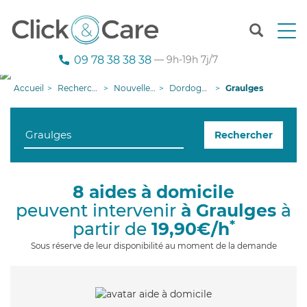
T
o
g
09 78 38 38 38
— 9h-19h 7j/7
g
l
Accueil
Recherche aide à domicile
Nouvelle-Aquitaine
Dordogne
Graulges
e
n
a
Rechercher
v
i
g
a
8 aides à domicile
t
peuvent intervenir
à Graulges
à
i
o
*
partir de
19,90€/h
n
Sous réserve de leur disponibilité au moment de la demande