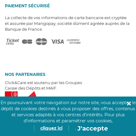
PAIEMENT SÉCURISÉ
La collecte de vos informations de carte bancaire est cryptée
et assurée par Mangopay, société dûment agréée auprès de la
Banque de France.
NOS PARTENAIRES
Click&Care est soutenu par les Groupes
Caisse des Dépôts et MAIF.
En poursuivant votre navigation sur notre site, vous acceptez le
✕
dépôt de cookies destinés à vous proposer des offres, contenus
et services adaptés à vos centres d’intérêts.
Pour plus
d’informations et paramétrer vos cookies,
EXPERTS À VOTRE ÉCOUTE
J'accepte
cliquez ici
.
Un besoin de recrutement ? Click&Care vous accompagne par