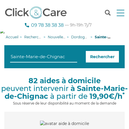
T
o
g
09 78 38 38 38
— 9h-19h 7j/7
g
l
Accueil
Recherche aide à domicile
Nouvelle-Aquitaine
Dordogne
Sainte-Marie-de-Chignac
e
n
a
Rechercher
v
i
g
a
82 aides à domicile
t
peuvent intervenir
à Sainte-Marie-
i
o
*
de-Chignac
à partir de
19,90€/h
n
Sous réserve de leur disponibilité au moment de la demande