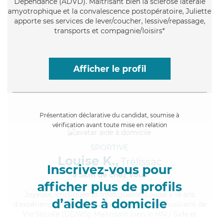
Dépendance (ADVD). Maitrisant bien la sclérose latérale
amyotrophique et la convalescence postopératoire, Juliette
apporte ses services de lever/coucher, lessive/repassage,
transports et compagnie/loisirs*
Afficher le profil
Présentation déclarative du candidat, soumise à
vérification avant toute mise en relation
SPORTIVE
Louise K.,
Trélissac
Inscrivez-vous pour
à 5km de chez Vous
afficher plus de profils
Joyeuse
, impliquée et infatiguable, Louise a 18 ans
d’aides à domicile
d'expérience et possède un diplôme d'État d'Auxiliaire de
Vie Sociale (DEAVS). Maitrisant bien le HIV / Sida et