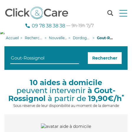
T
o
g
09 78 38 38 38
— 9h-19h 7j/7
g
l
Accueil
Recherche aide à domicile
Nouvelle-Aquitaine
Dordogne
Gout-Rossignol
e
n
a
Rechercher
v
i
g
a
10 aides à domicile
t
peuvent intervenir
à Gout-
i
o
*
Rossignol
à partir de
19,90€/h
n
Sous réserve de leur disponibilité au moment de la demande