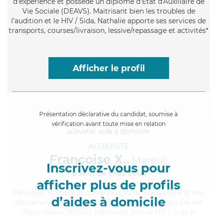
d'expérience et possède un diplôme d'État d'Auxiliaire de
Vie Sociale (DEAVS). Maitrisant bien les troubles de
l'audition et le HIV / Sida, Nathalie apporte ses services de
transports, courses/livraison, lessive/repassage et activités*
Afficher le profil
Présentation déclarative du candidat, soumise à
vérification avant toute mise en relation
ALTRUISTE
Françoise X.,
Mareuil
Inscrivez-vous pour
à 5km de chez Vous
afficher plus de profils
Dévouée
, altruiste et communicative, Françoise a 10 ans
d’aides à domicile
d'expérience et possède un diplôme d'Assistante De Vie
Dépendance (ADVD). Maitrisant bien le HIV / Sida et