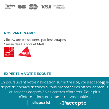
NOS PARTENAIRES
Click&Care est soutenu par les Groupes
Caisse des Dépôts et MAIF.
EXPERTS À VOTRE ÉCOUTE
Un besoin de recrutement ? Click&Care vous accompagne par
En poursuivant votre navigation sur notre site, vous acceptez le
✕
téléphone 7/7
.
dépôt de cookies destinés à vous proposer des offres, contenus
Être rappelé aujourd'hui
et services adaptés à vos centres d’intérêts.
Pour plus
d’informations et paramétrer vos cookies,
J'accepte
cliquez ici
.
T
É
MOIGNAGES CLIENTS