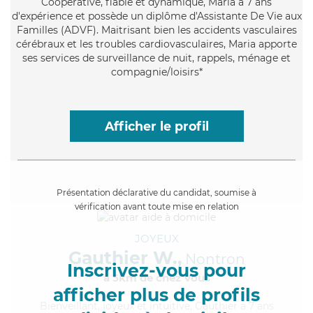
Coopérative
, fiable et dynamique, Maria a 7 ans
d'expérience et possède un diplôme d'Assistante De Vie aux
Familles (ADVF). Maitrisant bien les accidents vasculaires
cérébraux et les troubles cardiovasculaires, Maria apporte
ses services de surveillance de nuit, rappels, ménage et
compagnie/loisirs*
Afficher le profil
Présentation déclarative du candidat, soumise à
vérification avant toute mise en relation
JOYEUX
Gauthier W.,
Nontron
Inscrivez-vous pour
à 5km de chez Vous
afficher plus de profils
Bienveillant
, joyeux et intuitive, Gauthier a 7 ans