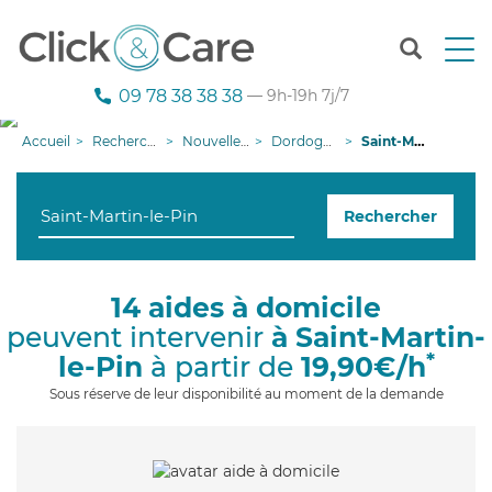
T
o
g
09 78 38 38 38
— 9h-19h 7j/7
g
l
Accueil
Recherche aide à domicile
Nouvelle-Aquitaine
Dordogne
Saint-Martin-le-Pin
e
n
a
Rechercher
v
i
g
a
14 aides à domicile
t
peuvent intervenir
à Saint-Martin-
i
o
*
le-Pin
à partir de
19,90€/h
n
Sous réserve de leur disponibilité au moment de la demande