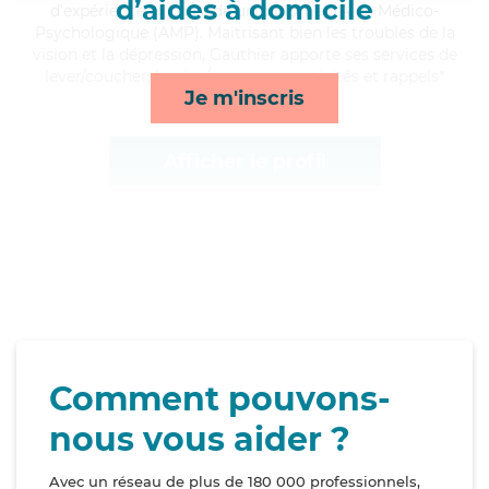
d’aides à domicile
d'expérience et possède un diplôme d'Aide Médico-
Psychologique (AMP). Maitrisant bien les troubles de la
vision et la dépression, Gauthier apporte ses services de
lever/coucher, lessive/repassage, activités et rappels*
Je m'inscris
Afficher le profil
Comment pouvons-
nous vous aider ?
Avec un réseau de plus de 180 000 professionnels,