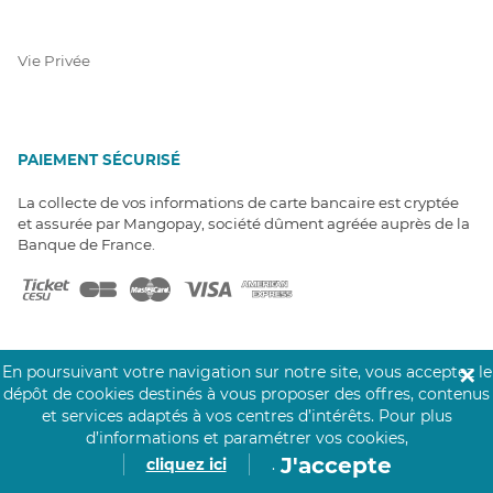
Vie Privée
PAIEMENT SÉCURISÉ
La collecte de vos informations de carte bancaire est cryptée
et assurée par Mangopay, société dûment agréée auprès de la
Banque de France.
En poursuivant votre navigation sur notre site, vous acceptez le
✕
dépôt de cookies destinés à vous proposer des offres, contenus
NOS PARTENAIRES
et services adaptés à vos centres d’intérêts.
Pour plus
d’informations et paramétrer vos cookies,
Click&Care est soutenu par les Groupes
Caisse des Dépôts et MAIF.
J'accepte
cliquez ici
.