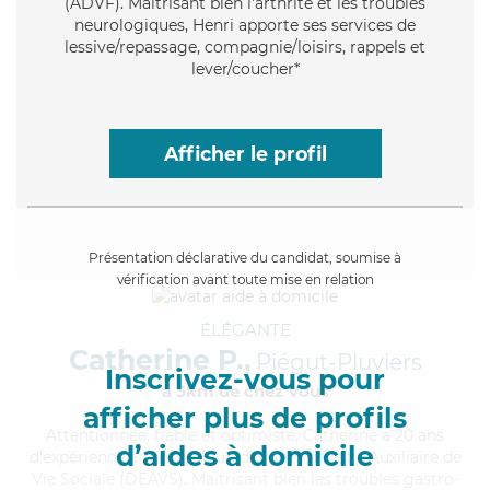
(ADVF). Maitrisant bien l'arthrite et les troubles
neurologiques, Henri apporte ses services de
lessive/repassage, compagnie/loisirs, rappels et
lever/coucher*
Afficher le profil
Présentation déclarative du candidat, soumise à
vérification avant toute mise en relation
ÉLÉGANTE
Catherine P.,
Piégut-Pluviers
Inscrivez-vous pour
à 5km de chez Vous
afficher plus de profils
Attentionnée
, fiable et optimiste, Catherine a 20 ans
d’aides à domicile
d'expérience et possède un diplôme d'État d'Auxiliaire de
Vie Sociale (DEAVS). Maitrisant bien les troubles gastro-