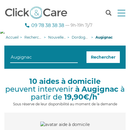
T
o
g
09 78 38 38 38
— 9h-19h 7j/7
g
l
Accueil
Recherche aide à domicile
Nouvelle-Aquitaine
Dordogne
Augignac
e
n
a
Rechercher
v
i
g
a
10 aides à domicile
t
peuvent intervenir
à Augignac
à
i
o
*
partir de
19,90€/h
n
Sous réserve de leur disponibilité au moment de la demande