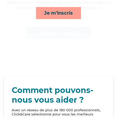
intestinaux et la maladie de parkinson, Catherine apporte
ses services de lever/coucher, repas, ménage et
Je m'inscris
toilette/habillage*
Afficher le profil
Comment pouvons-
nous vous aider ?
Avec un réseau de plus de 180 000 professionnels,
Click&Care sélectionne pour vous les meilleurs