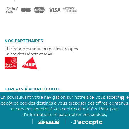
NOS PARTENAIRES
Click&Care est soutenu par les Groupes
Caisse des Dépôts et MAIF.
EXPERTS À VOTRE ÉCOUTE
Un besoin de recrutement ? Click&Care vous accompagne par
En poursuivant votre navigation sur notre site, vous acceptez le
✕
téléphone 7/7
.
dépôt de cookies destinés à vous proposer des offres, contenus
Être rappelé aujourd'hui
et services adaptés à vos centres d’intérêts.
Pour plus
d’informations et paramétrer vos cookies,
J'accepte
cliquez ici
.
T
É
MOIGNAGES CLIENTS