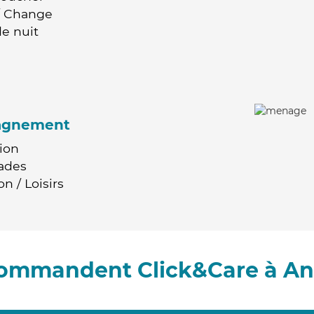
 / Change
e nuit
agnement
ion
ades
n / Loisirs
ecommandent Click&Care à An