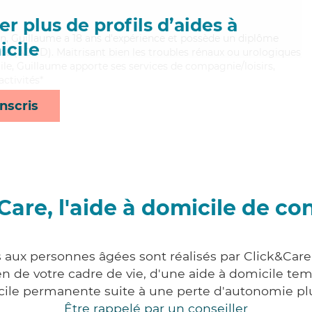
r plus de profils d’aides à
n, Guillaume a 18 ans d'expérience et possède un diplôme
cile
e (ADVD). Maitrisant bien les troubles rénaux ou urologiques
ile, Guillaume apporte ses services de compagnie/loisirs,
activités*
nscris
Care, l'aide à domicile de co
s aux personnes âgées sont réalisés par Click&Care
 de votre cadre de vie, d'une aide à domicile tem
cile permanente suite à une perte d'autonomie pl
Être rappelé par un conseiller