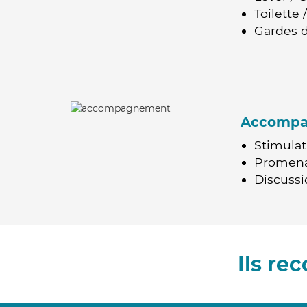
Toilette
Gardes d
Accomp
Stimulat
Promen
Discussio
Ils r