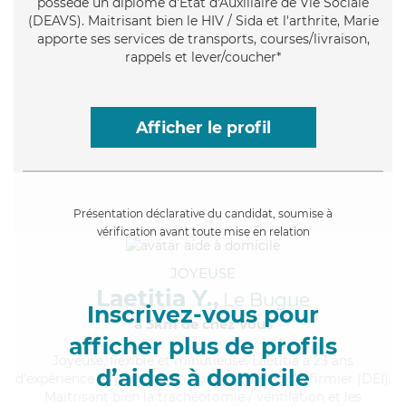
possède un diplôme d'État d'Auxiliaire de Vie Sociale
(DEAVS). Maitrisant bien le HIV / Sida et l'arthrite, Marie
apporte ses services de transports, courses/livraison,
rappels et lever/coucher*
Afficher le profil
Présentation déclarative du candidat, soumise à
vérification avant toute mise en relation
JOYEUSE
Laetitia Y.,
Le Bugue
Inscrivez-vous pour
à 5km de chez Vous
afficher plus de profils
Joyeuse
, flexible et minutieuse, Laetitia a 23 ans
d’aides à domicile
d'expérience et possède un diplôme d'Etat d'infirmier (DEI).
Maitrisant bien la trachéotomie / ventilation et les