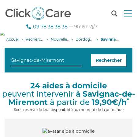
T
o
g
09 78 38 38 38
— 9h-19h 7j/7
g
l
Accueil
Recherche aide à domicile
Nouvelle-Aquitaine
Dordogne
Savignac-de-Miremont
e
n
a
Rechercher
v
i
g
a
24 aides à domicile
t
peuvent intervenir
à Savignac-de-
i
o
*
Miremont
à partir de
19,90€/h
n
Sous réserve de leur disponibilité au moment de la demande