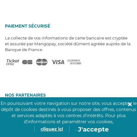
PAIEMENT SÉCURISÉ
La collecte de vos informations de carte bancaire est cryptée
et assurée par Mangopay, société dûment agréée auprès de la
Banque de France.
NOS PARTENAIRES
En poursuivant votre navigation sur notre site, vous acceptez le
Click&Care est soutenu par les Groupes
✕
Caisse des Dépôts et MAIF.
dépôt de cookies destinés à vous proposer des offres, contenus
et services adaptés à vos centres d’intérêts.
Pour plus
d’informations et paramétrer vos cookies,
J'accepte
cliquez ici
.