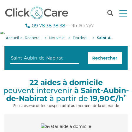
T
o
g
09 78 38 38 38
— 9h-19h 7j/7
g
l
Accueil
Recherche aide à domicile
Nouvelle-Aquitaine
Dordogne
Saint-Aubin-de-Nabirat
e
n
a
Rechercher
v
i
g
a
22 aides à domicile
t
peuvent intervenir
à Saint-Aubin-
i
o
*
de-Nabirat
à partir de
19,90€/h
n
Sous réserve de leur disponibilité au moment de la demande