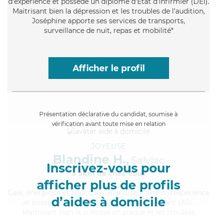
d'expérience et possède un diplôme d'Etat d'infirmier (DEI).
Maitrisant bien la dépression et les troubles de l'audition,
Joséphine apporte ses services de transports,
surveillance de nuit, repas et mobilité*
Afficher le profil
Présentation déclarative du candidat, soumise à
vérification avant toute mise en relation
JOYEUSE
Blandine H.,
Salviac
Inscrivez-vous pour
à 5km de chez Vous
afficher plus de profils
Gaie
, énergique et appliquée, Blandine a 18 ans d'expérience
d’aides à domicile
et possède un diplôme d'Etat d'aide-soignant (AS).
Maitrisant bien la sclérose en plaque et les troubles