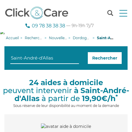
T
o
g
09 78 38 38 38
— 9h-19h 7j/7
g
l
Accueil
Recherche aide à domicile
Nouvelle-Aquitaine
Dordogne
Saint-André-d'Allas
e
n
a
Rechercher
v
i
g
a
24 aides à domicile
t
peuvent intervenir
à Saint-André-
i
o
*
d'Allas
à partir de
19,90€/h
n
Sous réserve de leur disponibilité au moment de la demande