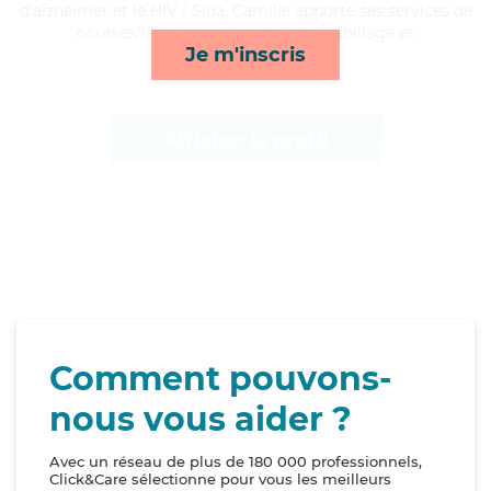
d'alzheimer et le HIV / Sida, Camille apporte ses services de
courses/livraison, repas, toilette/habillage et
Je m'inscris
surveillance de nuit*
Afficher le profil
Comment pouvons-
nous vous aider ?
Avec un réseau de plus de 180 000 professionnels,
Click&Care sélectionne pour vous les meilleurs