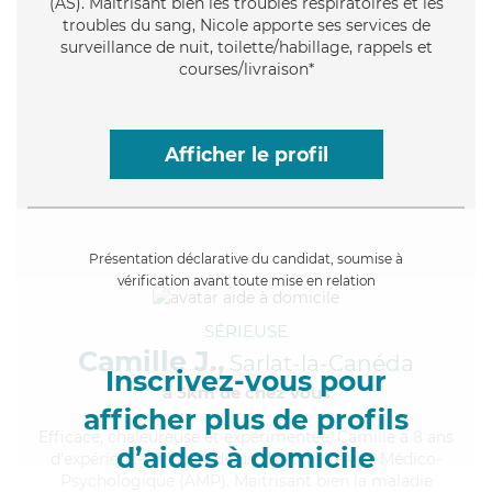
(AS). Maitrisant bien les troubles respiratoires et les
troubles du sang, Nicole apporte ses services de
surveillance de nuit, toilette/habillage, rappels et
courses/livraison*
Afficher le profil
Présentation déclarative du candidat, soumise à
vérification avant toute mise en relation
SÉRIEUSE
Camille J.,
Sarlat-la-Canéda
Inscrivez-vous pour
à 5km de chez Vous
afficher plus de profils
Efficace
, chaleureuse et expérimentée, Camille a 8 ans
d’aides à domicile
d'expérience et possède un diplôme d'Aide Médico-
Psychologique (AMP). Maitrisant bien la maladie