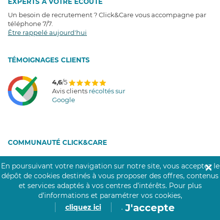
EXPERTS À VOTRE ÉCOUTE
Un besoin de recrutement ? Click&Care vous accompagne par
téléphone 7/7
.
Être rappelé aujourd'hui
T
É
MOIGNAGES CLIENTS
4,6
/5
Avis clients
récoltés sur
Google
COMMUNAUTÉ CLICK&CARE
En poursuivant votre navigation sur notre site, vous acceptez le
✕
dépôt de cookies destinés à vous proposer des offres, contenus
et services adaptés à vos centres d’intérêts.
Pour plus
d’informations et paramétrer vos cookies,
J'accepte
cliquez ici
.
Notre réseau de 200 000 professionnels soignants assiste les personnes âgées,