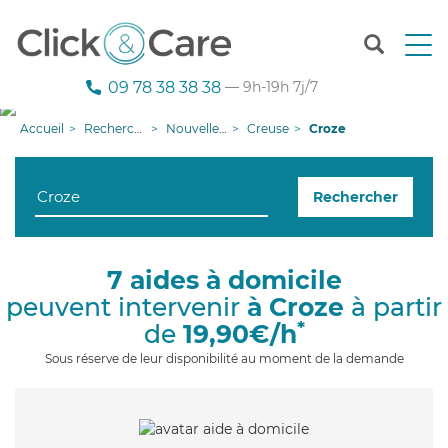
T
o
g
09 78 38 38 38
— 9h-19h 7j/7
g
l
Accueil
Recherche aide à domicile
Nouvelle-Aquitaine
Creuse
Croze
e
n
a
Rechercher
v
i
g
a
7 aides à domicile
t
peuvent intervenir
à Croze
à partir
i
o
*
de
19,90€/h
n
Sous réserve de leur disponibilité au moment de la demande