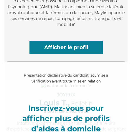
d'expérience et possède un diplôme d'Aide Médico-
Psychologique (AMP). Maitrisant bien la sclérose latérale
amyotrophique et la rémission de cancer, Maylis apporte
ses services de repas, compagnie/loisirs, transports et
mobilité*
Afficher le profil
Présentation déclarative du candidat, soumise à
vérification avant toute mise en relation
JOYEUX
Louis T.,
Felletin
Inscrivez-vous pour
à 5km de chez Vous
afficher plus de profils
Intuitive
, expérimenté et altruiste, Louis a 14 ans
d’aides à domicile
d'expérience et possède un diplôme d'Etat d'aide-soignant