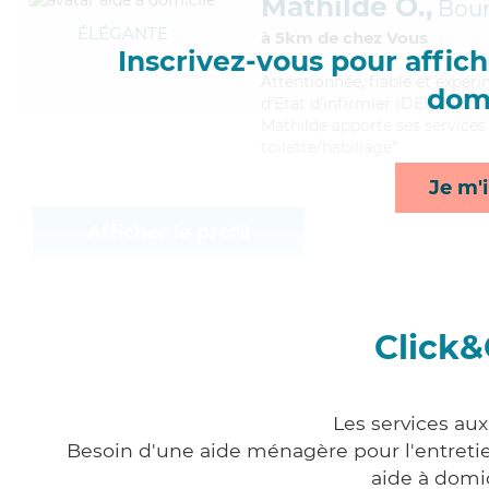
Mathilde O.,
Bou
ÉLÉGANTE
à 5km de chez Vous
Inscrivez-vous pour affiche
Attentionnée
, fiable et expé
domi
d'Etat d'infirmier (DEI). Maitr
Mathilde apporte ses services 
toilette/habillage*
Je m'i
Afficher le profil
Click&
Les services aux
Besoin d'une aide ménagère pour l'entretien
aide à domi