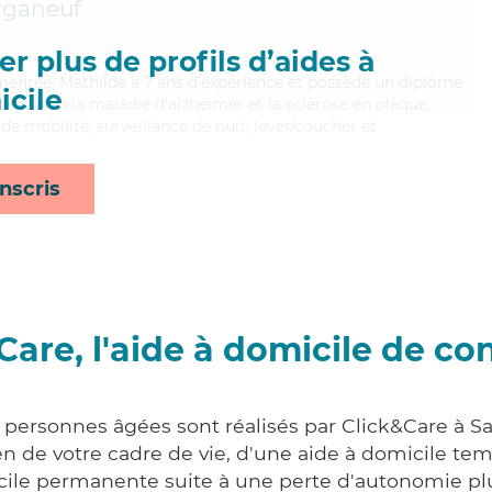
rganeuf
r plus de profils d’aides à
rimentée, Mathilde a 7 ans d'expérience et possède un diplôme
cile
isant bien la maladie d'alzheimer et la sclérose en plaque,
de mobilité, surveillance de nuit, lever/coucher et
nscris
Care, l'aide à domicile de co
 personnes âgées sont réalisés par Click&Care à Sa
 de votre cadre de vie, d'une aide à domicile tem
cile permanente suite à une perte d'autonomie pl