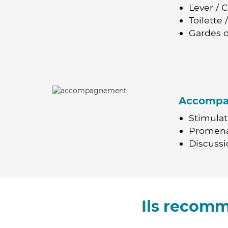
Lever / 
Toilette
Gardes d
Accomp
Stimulat
Promen
Discussio
Ils recomm