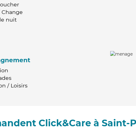
Coucher
 / Change
e nuit
agnement
ion
ades
n / Loisirs
andent Click&Care à Saint-P