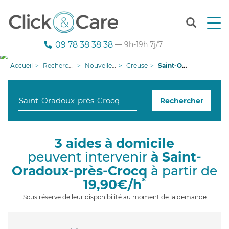
T
o
g
09 78 38 38 38
— 9h-19h 7j/7
g
l
Accueil
Recherche aide à domicile
Nouvelle-Aquitaine
Creuse
Saint-Oradoux-près-Crocq
e
n
a
Rechercher
v
i
g
a
3 aides à domicile
t
peuvent intervenir
à Saint-
i
o
Oradoux-près-Crocq
à partir de
n
*
19,90€/h
Sous réserve de leur disponibilité au moment de la demande