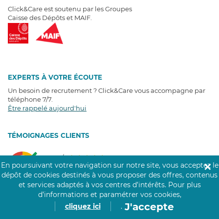
Click&Care est soutenu par les Groupes
Caisse des Dépôts et MAIF.
EXPERTS À VOTRE ÉCOUTE
Un besoin de recrutement ? Click&Care vous accompagne par
téléphone 7/7
.
Être rappelé aujourd'hui
T
É
MOIGNAGES CLIENTS
4,6
/5
En poursuivant votre navigation sur notre site, vous acceptez le
✕
Avis clients
récoltés sur
dépôt de cookies destinés à vous proposer des offres, contenus
Google
et services adaptés à vos centres d’intérêts.
Pour plus
d’informations et paramétrer vos cookies,
J'accepte
cliquez ici
.
COMMUNAUTÉ CLICK&CARE