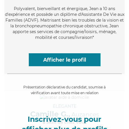
Polyvalent
, bienveillant et énergique, Jean a 10 ans
d'expérience et possède un diplôme d'Assistante De Vie aux
Familles (ADVF). Maitrisant bien les troubles de la vision et
la bronchopneumopathie chronique obstructive, Jean
apporte ses services de compagnie/loisirs, ménage,
mobilité et courses/livraison*
Afficher le profil
Présentation déclarative du candidat, soumise à
vérification avant toute mise en relation
ÉLÉGANTE
Camille G.,
Auzances
Inscrivez-vous pour
à 5km de chez Vous