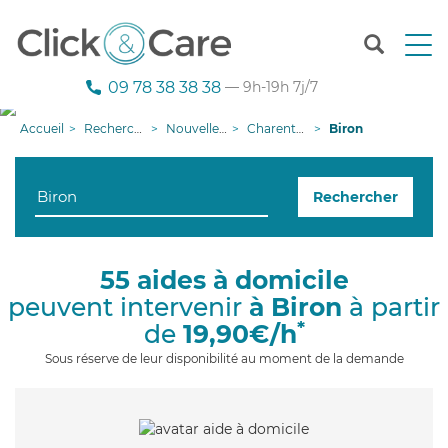
T
o
g
09 78 38 38 38
— 9h-19h 7j/7
g
l
Accueil
Recherche aide à domicile
Nouvelle-Aquitaine
Charente-Maritime
Biron
e
n
a
Rechercher
v
i
g
a
55 aides à domicile
t
peuvent intervenir
à Biron
à partir
i
o
*
de
19,90€/h
n
Sous réserve de leur disponibilité au moment de la demande