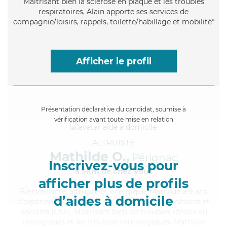
Maitrisant bien la sclérose en plaque et les troubles
respiratoires, Alain apporte ses services de
compagnie/loisirs, rappels, toilette/habillage et mobilité*
Afficher le profil
Présentation déclarative du candidat, soumise à
vérification avant toute mise en relation
ALTRUISTE
Mathilde O.,
Pérignac
Inscrivez-vous pour
à 5km de chez Vous
afficher plus de profils
Bienveillante
, altruiste et énergique, Mathilde a 9 ans
d’aides à domicile
d'expérience et possède un BEP Carrières Sanitaires et
Sociales (CSS). Maitrisant bien les troubles rénaux ou
urologiques et les troubles neurologiques, Mathilde