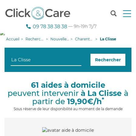
T
o
g
09 78 38 38 38
— 9h-19h 7j/7
g
l
Accueil
Recherche aide à domicile
Nouvelle-Aquitaine
Charente-Maritime
La Clisse
e
n
a
Rechercher
v
i
g
a
61 aides à domicile
t
peuvent intervenir
à La Clisse
à
i
o
*
partir de
19,90€/h
n
Sous réserve de leur disponibilité au moment de la demande