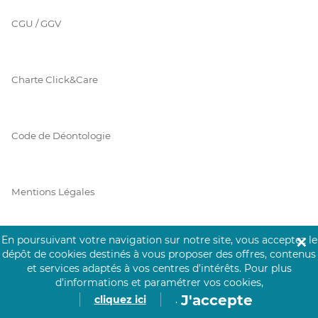
CGU / GGV
Charte Click&Care
Code de Déontologie
Mentions Légales
En poursuivant votre navigation sur notre site, vous acceptez le
✕
Prérequis Click&Care
dépôt de cookies destinés à vous proposer des offres, contenus
et services adaptés à vos centres d’intérêts.
Pour plus
d’informations et paramétrer vos cookies,
J'accepte
cliquez ici
.
Protection des Données