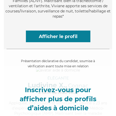
Familles (ADVF). Maitrisant bien la trachéotomie /
ventilation et l'arthrite, Viviane apporte ses services de
courses/livraison, surveillance de nuit, toilette/habillage et
repas*
Afficher le profil
Présentation déclarative du candidat, soumise à
vérification avant toute mise en relation
ÉLÉGANTE
Ludivine X.,
Cognac
Inscrivez-vous pour
à 5km de chez Vous
afficher plus de profils
Appliquée
, infatiguable et volontaire, Ludivine a 23 ans
d’aides à domicile
d'expérience et possède un diplôme d'Aide Médico-
Psychologique (AMP). Maitrisant bien la maladie