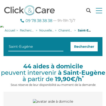
T
o
g
09 78 38 38 38
— 9h-19h 7j/7
g
l
Accueil
Recherche aide à domicile
Nouvelle-Aquitaine
Charente-Maritime
Saint-Eugène
e
n
a
Rechercher
v
i
g
a
44 aides à domicile
t
peuvent intervenir
à Saint-Eugène
i
o
*
à partir de
19,90€/h
n
Sous réserve de leur disponibilité au moment de la demande