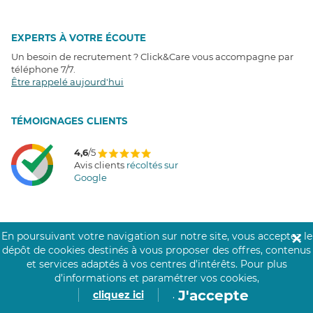
EXPERTS À VOTRE ÉCOUTE
Un besoin de recrutement ? Click&Care vous accompagne par
téléphone 7/7
.
Être rappelé aujourd'hui
T
É
MOIGNAGES CLIENTS
4,6
/5
Avis clients
récoltés sur
Google
En poursuivant votre navigation sur notre site, vous acceptez le
✕
COMMUNAUTÉ CLICK&CARE
dépôt de cookies destinés à vous proposer des offres, contenus
et services adaptés à vos centres d’intérêts.
Pour plus
d’informations et paramétrer vos cookies,
J'accepte
cliquez ici
.