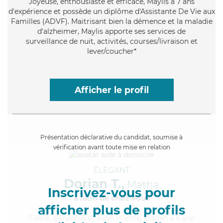
Joyeuse
, enthousiaste et efficace, Maylis a 7 ans
d'expérience et possède un diplôme d'Assistante De Vie aux
Familles (ADVF). Maitrisant bien la démence et la maladie
d'alzheimer, Maylis apporte ses services de
surveillance de nuit, activités, courses/livraison et
lever/coucher*
Afficher le profil
Présentation déclarative du candidat, soumise à
vérification avant toute mise en relation
ÉLÉGANT
Dorian T.,
Matha
Inscrivez-vous pour
à 5km de chez Vous
afficher plus de profils
Fiable
, généreux et expérimenté, Dorian a 4 ans