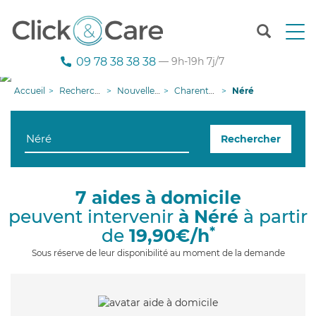
T
o
g
09 78 38 38 38
— 9h-19h 7j/7
g
l
Accueil
Recherche aide à domicile
Nouvelle-Aquitaine
Charente-Maritime
Néré
e
n
a
Rechercher
v
i
g
a
7 aides à domicile
t
peuvent intervenir
à Néré
à partir
i
o
*
de
19,90€/h
n
Sous réserve de leur disponibilité au moment de la demande