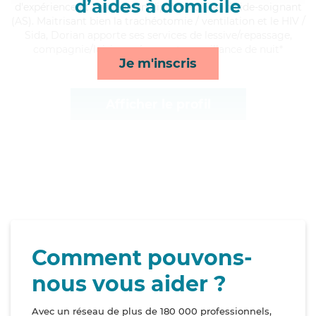
d’aides à domicile
d'expérience et possède un diplôme d'Etat d'aide-soignant
(AS). Maitrisant bien la trachéotomie / ventilation et le HIV /
Sida, Dorian apporte ses services de lessive/repassage,
compagnie/loisirs, ménage et surveillance de nuit*
Je m'inscris
Afficher le profil
Comment pouvons-
nous vous aider ?
Avec un réseau de plus de 180 000 professionnels,