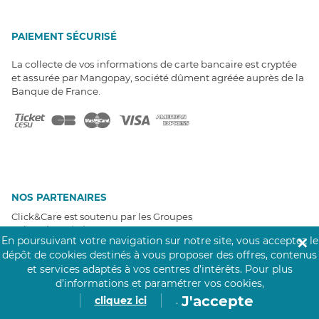
PAIEMENT SÉCURISÉ
La collecte de vos informations de carte bancaire est cryptée
et assurée par Mangopay, société dûment agréée auprès de la
Banque de France.
NOS PARTENAIRES
Click&Care est soutenu par les Groupes
Caisse des Dépôts et MAIF.
En poursuivant votre navigation sur notre site, vous acceptez le
✕
dépôt de cookies destinés à vous proposer des offres, contenus
et services adaptés à vos centres d’intérêts.
Pour plus
d’informations et paramétrer vos cookies,
J'accepte
cliquez ici
.
EXPERTS À VOTRE ÉCOUTE