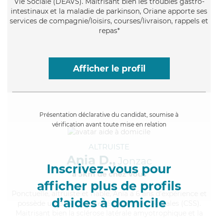
Vie Sociale (DEAVS). Maitrisant bien les troubles gastro-
intestinaux et la maladie de parkinson, Oriane apporte ses
services de compagnie/loisirs, courses/livraison, rappels et
repas*
Afficher le profil
Présentation déclarative du candidat, soumise à
vérification avant toute mise en relation
ALTRUISTE
Ania D.,
Jonzac
Inscrivez-vous pour
à 5km de chez Vous
afficher plus de profils
Ponctuelle
, altruiste et fiable, Ania a 6 ans d'expérience et
d’aides à domicile
possède un BEP Carrières Sanitaires et Sociales (CSS).
Maitrisant bien la sclérose latérale amyotrophique et la