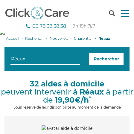
T
o
g
09 78 38 38 38
— 9h-19h 7j/7
g
l
Accueil
Recherche aide à domicile
Nouvelle-Aquitaine
Charente-Maritime
Réaux
e
n
a
Rechercher
v
i
g
a
32 aides à domicile
t
peuvent intervenir
à Réaux
à partir
i
o
*
de
19,90€/h
n
Sous réserve de leur disponibilité au moment de la demande