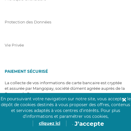
Protection des Données
Vie Privée
PAIEMENT SÉCURISÉ
La collecte de vos informations de carte bancaire est cryptée
et assurée par Mangopay, société dûment agréée auprès de la
Banque de France.
En poursuivant votre navigation sur notre site, vous acceptez le
✕
dépôt de cookies destinés à vous proposer des offres, contenus
et services adaptés à vos centres d’intérêts.
Pour plus
d’informations et paramétrer vos cookies,
J'accepte
cliquez ici
.