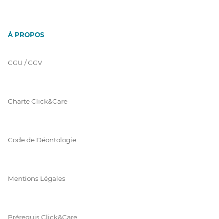
À PROPOS
CGU / GGV
Charte Click&Care
Code de Déontologie
Mentions Légales
Prérequis Click&Care