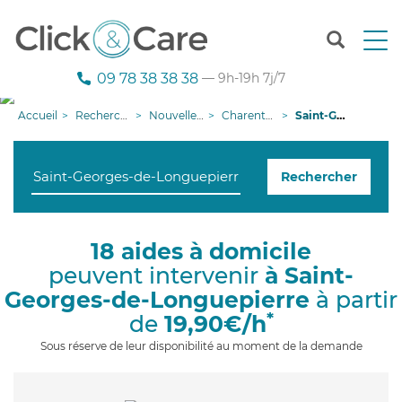
T
o
g
09 78 38 38 38
— 9h-19h 7j/7
g
l
Accueil
Recherche aide à domicile
Nouvelle-Aquitaine
Charente-Maritime
Saint-Georges-de-Longuepierre
e
n
a
Rechercher
v
i
g
a
18 aides à domicile
t
peuvent intervenir
à Saint-
i
o
Georges-de-Longuepierre
à partir
n
*
de
19,90€/h
Sous réserve de leur disponibilité au moment de la demande