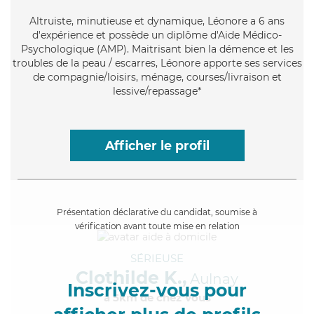
Altruiste
, minutieuse et dynamique, Léonore a 6 ans
d'expérience et possède un diplôme d'Aide Médico-
Psychologique (AMP). Maitrisant bien la démence et les
troubles de la peau / escarres, Léonore apporte ses services
de compagnie/loisirs, ménage, courses/livraison et
lessive/repassage*
Afficher le profil
Présentation déclarative du candidat, soumise à
vérification avant toute mise en relation
SÉRIEUSE
Clothilde K.,
Aulnay
Inscrivez-vous pour
à 5km de chez Vous