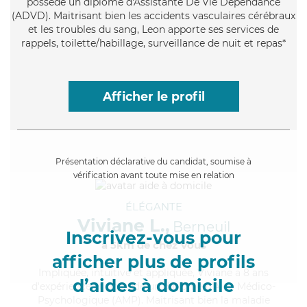
possède un diplôme d'Assistante De Vie Dépendance
(ADVD). Maitrisant bien les accidents vasculaires cérébraux
et les troubles du sang, Leon apporte ses services de
rappels, toilette/habillage, surveillance de nuit et repas*
Afficher le profil
Présentation déclarative du candidat, soumise à
vérification avant toute mise en relation
ÉLÉGANTE
Viviane L.,
Berneuil
Inscrivez-vous pour
à 5km de chez Vous
afficher plus de profils
Impliquée
, intuitive et appliquée, Viviane a 8 ans
d’aides à domicile
d'expérience et possède un diplôme d'Aide Médico-
Psychologique (AMP). Maitrisant bien la maladie