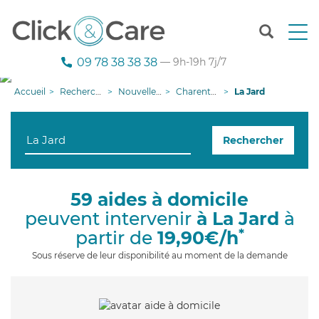
T
o
g
09 78 38 38 38
— 9h-19h 7j/7
g
l
Accueil
Recherche aide à domicile
Nouvelle-Aquitaine
Charente-Maritime
La Jard
e
n
a
Rechercher
v
i
g
a
59 aides à domicile
t
peuvent intervenir
à La Jard
à
i
o
*
partir de
19,90€/h
n
Sous réserve de leur disponibilité au moment de la demande