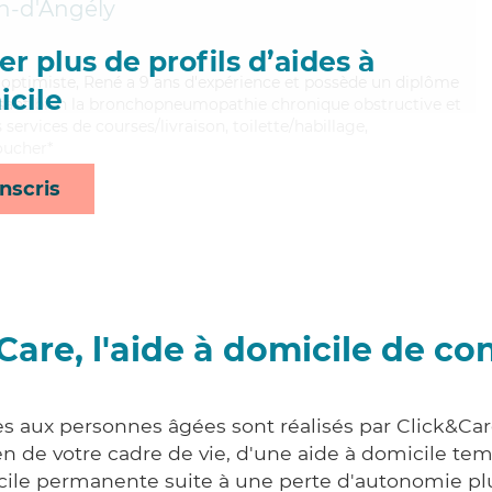
n-d'Angély
r plus de profils d’aides à
 optimiste, René a 9 ans d'expérience et possède un diplôme
cile
trisant bien la bronchopneumopathie chronique obstructive et
 services de courses/livraison, toilette/habillage,
coucher*
nscris
Care, l'aide à domicile de co
es aux personnes âgées sont réalisés par Click&Car
 de votre cadre de vie, d'une aide à domicile tem
cile permanente suite à une perte d'autonomie pl