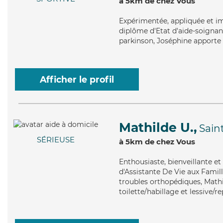
à 5km de chez Vous
Expérimentée
, appliquée et i
diplôme d'Etat d'aide-soignant
parkinson, Joséphine apporte s
Afficher le profil
Mathilde U.,
Sain
SÉRIEUSE
à 5km de chez Vous
Enthousiaste
, bienveillante e
d'Assistante De Vie aux Famill
troubles orthopédiques, Mathil
toilette/habillage et lessive/r