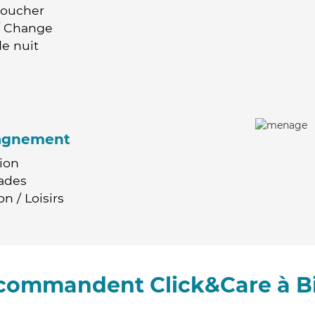
Coucher
 / Change
e nuit
agnement
ion
ades
n / Loisirs
recommandent Click&Care à B