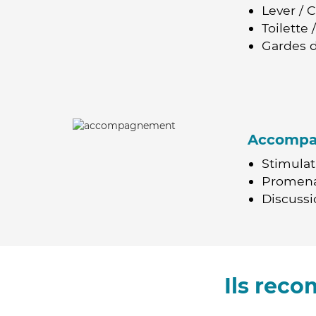
Lever / 
Toilette
Gardes d
Accomp
Stimulat
Promen
Discussio
Ils rec