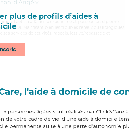
Jean-d'Angély
r plus de profils d’aides à
mique, Laetitia a 10 ans d'expérience et possède un diplôme
cile
e (ADVD). Maitrisant bien les troubles rénaux ou urologiques
 ses services de activités, rappels, lessive/repassage et
nscris
Care, l'aide à domicile de co
aux personnes âgées sont réalisés par Click&Care à 
 de votre cadre de vie, d'une aide à domicile tem
cile permanente suite à une perte d'autonomie pl