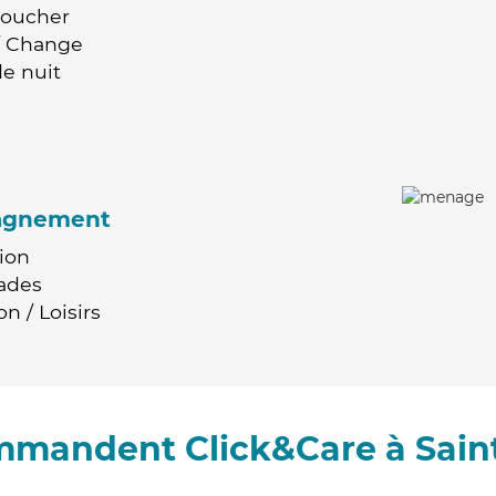
Coucher
 / Change
e nuit
agnement
ion
ades
n / Loisirs
ommandent Click&Care à Saint