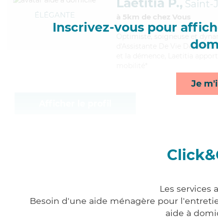
Laetitia P.,
Saint-
ÉLÉGANTE
à 5km de chez Vous
Inscrivez-vous pour affiche
Optimiste
, soigneuse et dyna
domi
d'Assistante De Vie Dépendanc
et la démence, Laetitia apporte
mobilité*
Je m'i
Afficher le profil
Click&
Les services 
Besoin d'une aide ménagère pour l'entretien
aide à domi