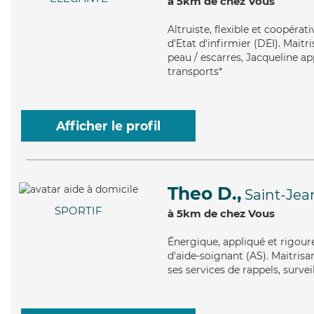
à 5km de chez Vous
Altruiste
, flexible et coopéra
d'Etat d'infirmier (DEI). Maitr
peau / escarres, Jacqueline app
transports*
Afficher le profil
Theo D.,
Saint-Jea
SPORTIF
à 5km de chez Vous
Énergique
, appliqué et rigou
d'aide-soignant (AS). Maitrisan
ses services de rappels, surve