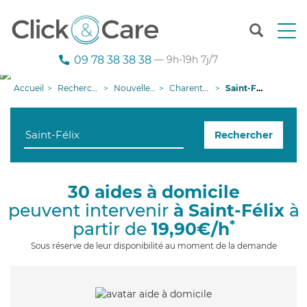
T
o
g
09 78 38 38 38
— 9h-19h 7j/7
g
l
Accueil
Recherche aide à domicile
Nouvelle-Aquitaine
Charente-Maritime
Saint-Félix
e
n
a
Rechercher
v
i
g
a
30 aides à domicile
t
peuvent intervenir
à Saint-Félix
à
i
o
*
partir de
19,90€/h
n
Sous réserve de leur disponibilité au moment de la demande