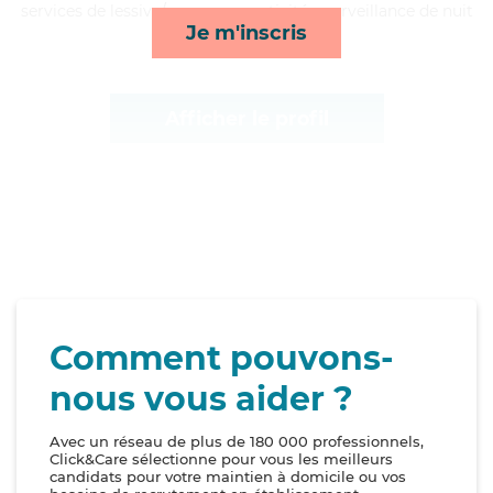
services de lessive/repassage, activités, surveillance de nuit
Je m'inscris
et transports*
Afficher le profil
Comment pouvons-
nous vous aider ?
Avec un réseau de plus de 180 000 professionnels,
Click&Care sélectionne pour vous les meilleurs
candidats pour votre maintien à domicile ou vos