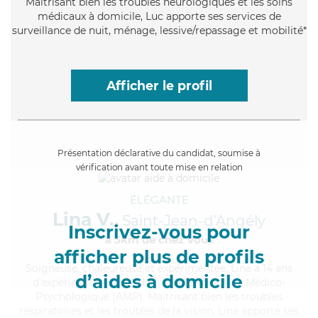
Maitrisant bien les troubles neurologiques et les soins
médicaux à domicile, Luc apporte ses services de
surveillance de nuit, ménage, lessive/repassage et mobilité*
Afficher le profil
Présentation déclarative du candidat, soumise à
vérification avant toute mise en relation
ÉLÉGANTE
Lina V.,
Saint-Jean-d'Angély
Inscrivez-vous pour
à 5km de chez Vous
afficher plus de profils
Soigneuse
, chaleureuse et expérimentée, Lina a 14 ans
d’aides à domicile
d'expérience et possède un diplôme d'Aide Médico-
Psychologique (AMP). Maitrisant bien les troubles
respiratoires et les troubles de la vision, Lina apporte ses