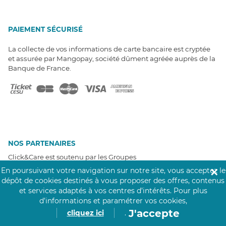
PAIEMENT SÉCURISÉ
La collecte de vos informations de carte bancaire est cryptée
et assurée par Mangopay, société dûment agréée auprès de la
Banque de France.
NOS PARTENAIRES
Click&Care est soutenu par les Groupes
Caisse des Dépôts et MAIF.
En poursuivant votre navigation sur notre site, vous acceptez le
✕
dépôt de cookies destinés à vous proposer des offres, contenus
et services adaptés à vos centres d’intérêts.
Pour plus
d’informations et paramétrer vos cookies,
J'accepte
cliquez ici
.