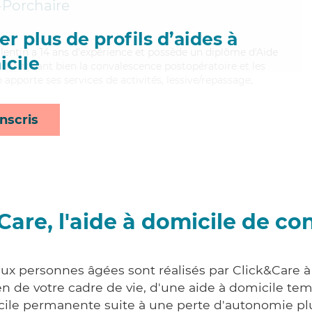
-Porchaire
r plus de profils d’aides à
alentin a 14 ans d'expérience et possède un diplôme d'Aide
cile
aitrisant bien la convalescence postopératoire et les
n apporte ses services de activités, lessive/repassage,
nscris
Care, l'aide à domicile de co
aux personnes âgées sont réalisés par Click&Care 
 de votre cadre de vie, d'une aide à domicile tem
cile permanente suite à une perte d'autonomie pl