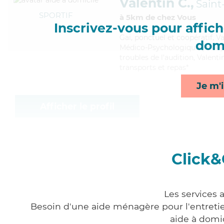
Valentin C.,
Saint
SPORTIF
à 5km de chez Vous
Inscrivez-vous pour affiche
Gai
, ponctuel et coopératif, V
domi
Médico-Psychologique (AMP). M
troubles de l'audition, Valenti
transports et repas*
Je m'i
Afficher le profil
Click&
Les services 
Besoin d'une aide ménagère pour l'entretien
aide à domi