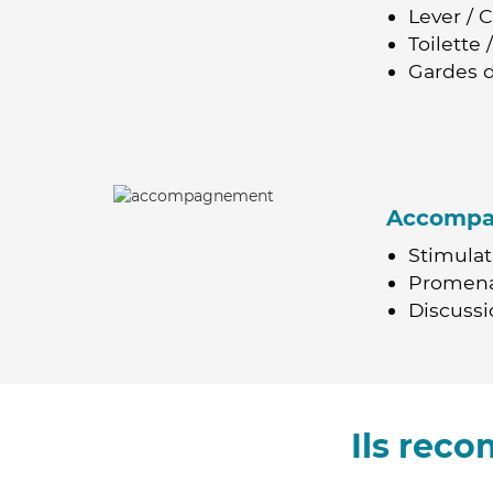
Lever / 
Toilette
Gardes d
Accomp
Stimulat
Promen
Discussio
Ils rec