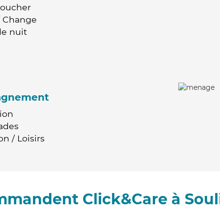
Coucher
 / Change
e nuit
agnement
ion
ades
n / Loisirs
ommandent Click&Care à Sou