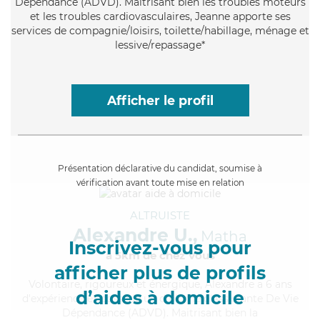
Dépendance (ADVD). Maitrisant bien les troubles moteurs
et les troubles cardiovasculaires, Jeanne apporte ses
services de compagnie/loisirs, toilette/habillage, ménage et
lessive/repassage*
Afficher le profil
Présentation déclarative du candidat, soumise à
vérification avant toute mise en relation
ALTRUISTE
Alexandre U.,
Matha
Inscrivez-vous pour
à 5km de chez Vous
afficher plus de profils
Volontaire
, rigoureux et énergique, Alexandre a 6 ans
d’aides à domicile
d'expérience et possède un diplôme d'Assistante De Vie
Dépendance (ADVD). Maitrisant bien la