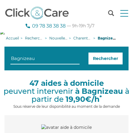
T
o
g
09 78 38 38 38
— 9h-19h 7j/7
g
l
Accueil
Recherche aide à domicile
Nouvelle-Aquitaine
Charente-Maritime
Bagnizeau
e
n
a
Rechercher
v
i
g
a
47 aides à domicile
t
peuvent intervenir
à Bagnizeau
à
i
o
*
partir de
19,90€/h
n
Sous réserve de leur disponibilité au moment de la demande