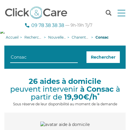
T
o
g
09 78 38 38 38
— 9h-19h 7j/7
g
l
Accueil
Recherche aide à domicile
Nouvelle-Aquitaine
Charente-Maritime
Consac
e
n
a
Rechercher
v
i
g
a
26 aides à domicile
t
peuvent intervenir
à Consac
à
i
o
*
partir de
19,90€/h
n
Sous réserve de leur disponibilité au moment de la demande