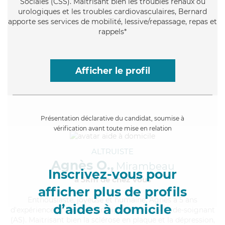
Sociales (CSS). Maitrisant bien les troubles rénaux ou
urologiques et les troubles cardiovasculaires, Bernard
apporte ses services de mobilité, lessive/repassage, repas et
rappels*
Afficher le profil
Présentation déclarative du candidat, soumise à
vérification avant toute mise en relation
ALTRUISTE
Agnès O.,
Mirambeau
Inscrivez-vous pour
à 5km de chez Vous
afficher plus de profils
Enthousiaste
, joyeuse et humaine, Agnès a 5 ans
d’aides à domicile
d'expérience et possède un diplôme d'Etat d'aide-soignant
(AS). Maitrisant bien la sclérose en plaque et la dépression,