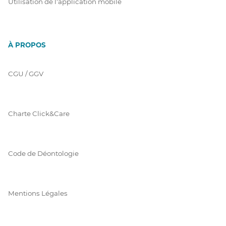
Utilisation de l'application mobile
À PROPOS
CGU / GGV
Charte Click&Care
Code de Déontologie
Mentions Légales