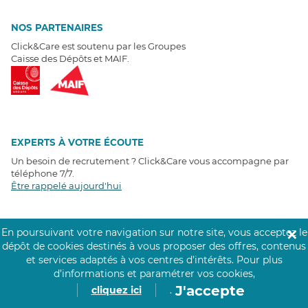
NOS PARTENAIRES
Click&Care est soutenu par les Groupes
Caisse des Dépôts et MAIF.
EXPERTS À VOTRE ÉCOUTE
Un besoin de recrutement ? Click&Care vous accompagne par
téléphone 7/7
.
Être rappelé aujourd'hui
T
É
MOIGNAGES CLIENTS
En poursuivant votre navigation sur notre site, vous acceptez le
✕
dépôt de cookies destinés à vous proposer des offres, contenus
4,6
/5
et services adaptés à vos centres d’intérêts.
Pour plus
Avis clients
récoltés sur
d’informations et paramétrer vos cookies,
Google
J'accepte
cliquez ici
.