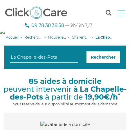
T
o
g
09 78 38 38 38
— 9h-19h 7j/7
g
l
Accueil
Recherche aide à domicile
Nouvelle-Aquitaine
Charente-Maritime
La Chapelle-des-Pots
e
n
a
Rechercher
v
i
g
a
85 aides à domicile
t
peuvent intervenir
à La Chapelle-
i
o
*
des-Pots
à partir de
19,90€/h
n
Sous réserve de leur disponibilité au moment de la demande