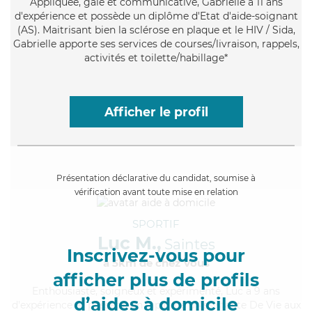
Appliquée
, gaie et communicative, Gabrielle a 11 ans
d'expérience et possède un diplôme d'Etat d'aide-soignant
(AS). Maitrisant bien la sclérose en plaque et le HIV / Sida,
Gabrielle apporte ses services de courses/livraison, rappels,
activités et toilette/habillage*
Afficher le profil
Présentation déclarative du candidat, soumise à
vérification avant toute mise en relation
SPORTIF
Luc M.,
Saintes
Inscrivez-vous pour
à 5km de chez Vous
afficher plus de profils
Enthousiaste
, soigneux et expérimenté, Luc a 9 ans
d’aides à domicile
d'expérience et possède un diplôme d'Assistante De Vie aux