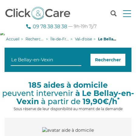
T
o
g
09 78 38 38 38
— 9h-19h 7j/7
g
l
Accueil
Recherche aide à domicile
Île-de-France
Val-d'oise
Le Bellay-en-Vexin
e
n
a
Rechercher
v
i
g
a
185 aides à domicile
t
peuvent intervenir
à Le Bellay-en-
i
o
*
Vexin
à partir de
19,90€/h
n
Sous réserve de leur disponibilité au moment de la demande