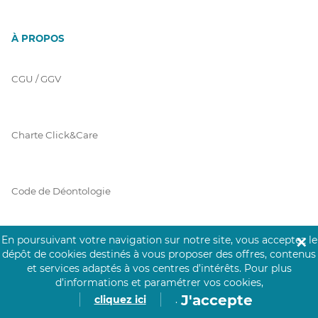
À PROPOS
CGU / GGV
Charte Click&Care
Code de Déontologie
En poursuivant votre navigation sur notre site, vous acceptez le
✕
Mentions Légales
dépôt de cookies destinés à vous proposer des offres, contenus
et services adaptés à vos centres d’intérêts.
Pour plus
d’informations et paramétrer vos cookies,
J'accepte
cliquez ici
.
Prérequis Click&Care