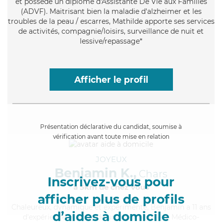
et possède un diplôme d'Assistante De Vie aux Familles
(ADVF). Maitrisant bien la maladie d'alzheimer et les
troubles de la peau / escarres, Mathilde apporte ses services
de activités, compagnie/loisirs, surveillance de nuit et
lessive/repassage*
Afficher le profil
Présentation déclarative du candidat, soumise à
vérification avant toute mise en relation
JOYEUX
Benjamin K.,
Chars
Inscrivez-vous pour
à 5km de chez Vous
afficher plus de profils
Chaleureux
, dynamique et expérimenté, Benjamin a 11 ans
d’aides à domicile
d'expérience et possède un diplôme d'Aide Médico-