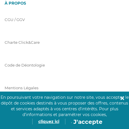
À PROPOS
CGU / GGV
Charte Click&Care
Code de Déontologie
Mentions Légales
En poursuivant votre navigation sur notre site, vous acceptez le
✕
dépôt de cookies destinés à vous proposer des offres, contenus
et services adaptés à vos centres d’intérêts.
Pour plus
Prérequis Click&Care
d’informations et paramétrer vos cookies,
J'accepte
cliquez ici
.