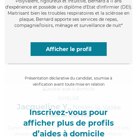
Polyvalent
, rigoureux et intuitive, Bernard a 11 ans
d'expérience et possède un diplôme d'Etat d'infirmier (DEI).
Maitrisant bien les troubles respiratoires et la sclérose en
plaque, Bernard apporte ses services de repas,
compagnie/loisirs, ménage et surveillance de nuit*
Afficher le profil
Présentation déclarative du candidat, soumise à
vérification avant toute mise en relation
JOYEUSE
Jacqueline Y.,
Nesles-la-Vallée
Inscrivez-vous pour
à 5km de chez Vous
afficher plus de profils
Dynamique
, coopérative et optimiste, Jacqueline a 8 ans
d’aides à domicile
d'expérience et possède un diplôme d'Aide Médico-