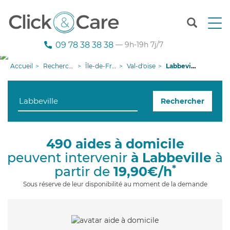
T
o
g
09 78 38 38 38
— 9h-19h 7j/7
g
l
Accueil
Recherche aide à domicile
Île-de-France
Val-d'oise
Labbeville
e
n
a
Rechercher
v
i
g
a
490 aides à domicile
t
peuvent intervenir
à Labbeville
à
i
o
*
partir de
19,90€/h
n
Sous réserve de leur disponibilité au moment de la demande