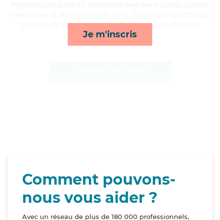
Psychologique (AMP). Maitrisant bien les troubles gastro-
intestinaux et les troubles du sang, Jacqueline apporte ses
services de activités, courses/livraison, transports et
Je m'inscris
toilette/habillage*
Afficher le profil
Comment pouvons-
nous vous aider ?
Avec un réseau de plus de 180 000 professionnels,