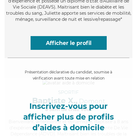
d'expérience et possède un diplôme d'État d'Auxiliaire de
Vie Sociale (DEAVS). Maitrisant bien le diabète et les
troubles du sang, Juliette apporte ses services de mobilité,
ménage, surveillance de nuit et lessive/repassage*
Afficher le profil
Présentation déclarative du candidat, soumise à
vérification avant toute mise en relation
SPORTIF
Baptiste X.,
Domont
Inscrivez-vous pour
à 5km de chez Vous
afficher plus de profils
Bienveillant
, attentionné et dynamique, Baptiste a 8 ans
d’aides à domicile
d'expérience et possède un diplôme d'Assistante De Vie
Dépendance (ADVD). Maitrisant bien les troubles de la