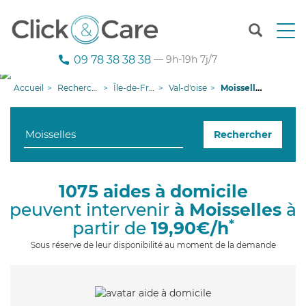
T
o
g
09 78 38 38 38
— 9h-19h 7j/7
g
l
Accueil
Recherche aide à domicile
Île-de-France
Val-d'oise
Moisselles
e
n
a
Rechercher
v
i
g
a
1075 aides à domicile
t
peuvent intervenir
à Moisselles
à
i
o
*
partir de
19,90€/h
n
Sous réserve de leur disponibilité au moment de la demande