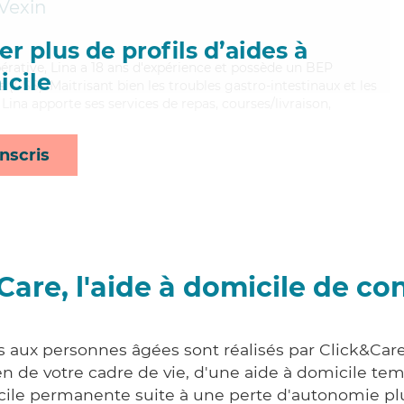
Vexin
r plus de profils d’aides à
pérative, Lina a 18 ans d'expérience et possède un BEP
cile
s (CSS). Maitrisant bien les troubles gastro-intestinaux et les
 Lina apporte ses services de repas, courses/livraison,
nscris
Care, l'aide à domicile de co
s aux personnes âgées sont réalisés par Click&Car
 de votre cadre de vie, d'une aide à domicile tem
cile permanente suite à une perte d'autonomie pl