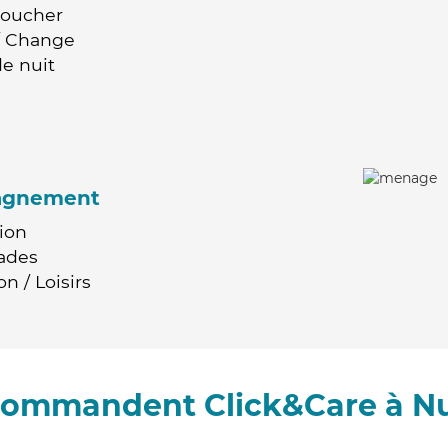
Coucher
 / Change
e nuit
agnement
ion
ades
n / Loisirs
ecommandent Click&Care à N