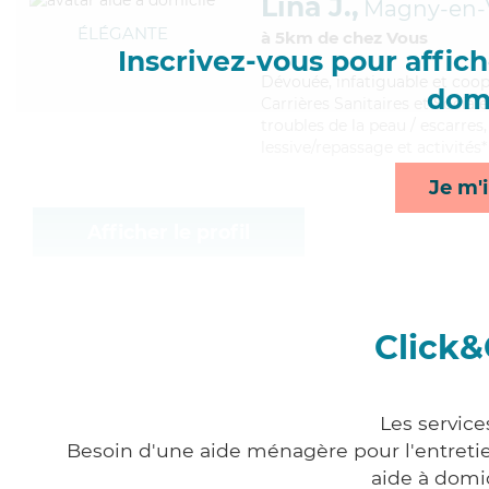
Lina J.,
Magny-en-
ÉLÉGANTE
à 5km de chez Vous
Inscrivez-vous pour affiche
Dévouée
, infatiguable et coo
domi
Carrières Sanitaires et Sociale
troubles de la peau / escarres,
lessive/repassage et activités*
Je m'i
Afficher le profil
Click&
Les service
Besoin d'une aide ménagère pour l'entretien
aide à domi