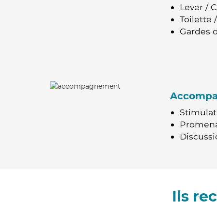
Lever / 
Toilette
Gardes d
Accomp
Stimulat
Promen
Discussio
Ils r