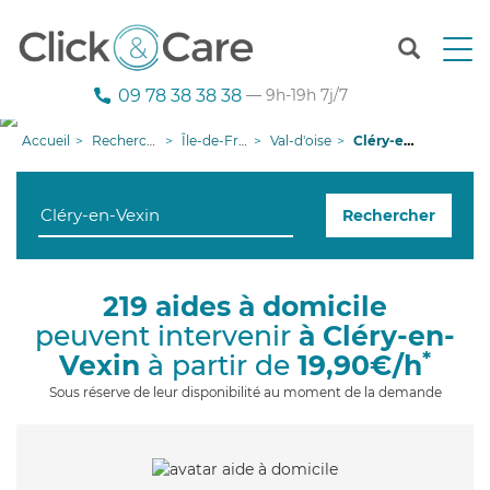
T
o
g
09 78 38 38 38
— 9h-19h 7j/7
g
l
Accueil
Recherche aide à domicile
Île-de-France
Val-d'oise
Cléry-en-Vexin
e
n
a
Rechercher
v
i
g
a
219 aides à domicile
t
peuvent intervenir
à Cléry-en-
i
o
*
Vexin
à partir de
19,90€/h
n
Sous réserve de leur disponibilité au moment de la demande