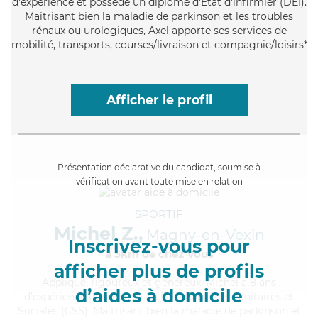
d'expérience et possède un diplôme d'Etat d'infirmier (DEI).
Maitrisant bien la maladie de parkinson et les troubles
rénaux ou urologiques, Axel apporte ses services de
mobilité, transports, courses/livraison et compagnie/loisirs*
Afficher le profil
Présentation déclarative du candidat, soumise à
vérification avant toute mise en relation
SPORTIF
Michel Z.,
Magny-en-Vexin
Inscrivez-vous pour
à 5km de chez Vous
afficher plus de profils
Appliqué
, rigoureux et généreux, Michel a 8 ans
d’aides à domicile
d'expérience et possède un BEP Carrières Sanitaires et
Sociales (CSS). Maitrisant bien la maladie de parkinson et