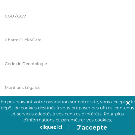
CGU / GGV
Charte Click&Care
Code de Déontologie
Mentions Légales
En poursuivant votre navigation sur notre site, vous acceptez le
✕
dépôt de cookies destinés à vous proposer des offres, contenus
Prérequis Click&Care
et services adaptés à vos centres d’intérêts.
Pour plus
d’informations et paramétrer vos cookies,
J'accepte
cliquez ici
.
Protection des Données