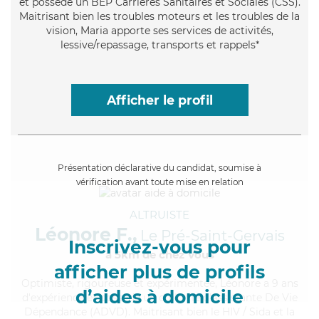
et possède un BEP Carrières Sanitaires et Sociales (CSS).
Maitrisant bien les troubles moteurs et les troubles de la
vision, Maria apporte ses services de activités,
lessive/repassage, transports et rappels*
Afficher le profil
Présentation déclarative du candidat, soumise à
vérification avant toute mise en relation
ALTRUISTE
Léonore F.,
Le Pré-Saint-Gervais
Inscrivez-vous pour
à 5km de chez Vous
afficher plus de profils
Optimiste
, rigoureuse et expérimentée, Léonore a 9 ans
d’aides à domicile
d'expérience et possède un diplôme d'Assistante De Vie
Dépendance (ADVD). Maitrisant bien le HIV / Sida et la