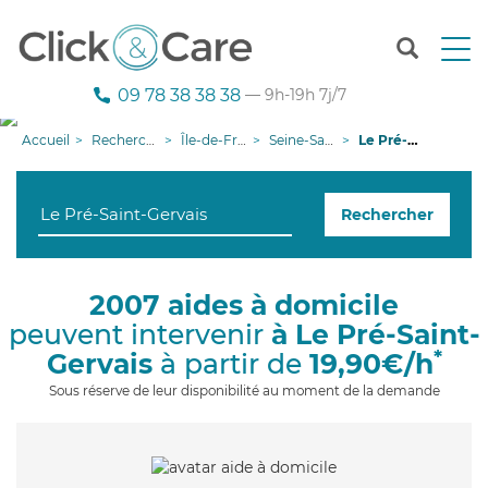
T
o
g
09 78 38 38 38
— 9h-19h 7j/7
g
l
Accueil
Recherche aide à domicile
Île-de-France
Seine-Saint-Denis
Le Pré-Saint-Gervais
e
n
a
Rechercher
v
i
g
a
2007 aides à domicile
t
peuvent intervenir
à Le Pré-Saint-
i
o
*
Gervais
à partir de
19,90€/h
n
Sous réserve de leur disponibilité au moment de la demande