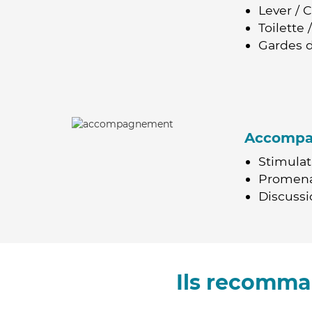
Lever / 
Toilette
Gardes d
Accomp
Stimulat
Promen
Discussio
Ils recomma