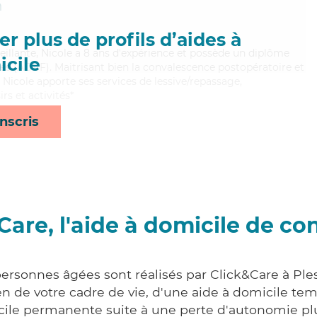
n
r plus de profils d’aides à
veillante, Nicole a 8 ans d'expérience et possède un diplôme
cile
les (ADVF). Maitrisant bien la convalescence postopératoire et
, Nicole apporte ses services de lessive/repassage,
rs et activités*
nscris
Care, l'aide à domicile de co
personnes âgées sont réalisés par Click&Care à Ples
 de votre cadre de vie, d'une aide à domicile tem
cile permanente suite à une perte d'autonomie pl