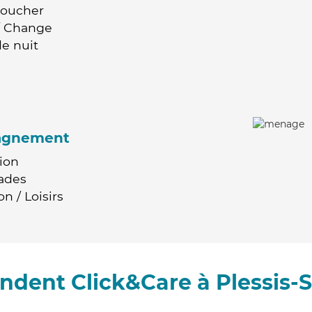
Coucher
 / Change
e nuit
agnement
ion
ades
n / Loisirs
ndent Click&Care à Plessis-S