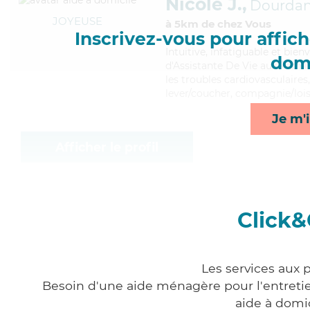
Nicole J.,
Dourda
JOYEUSE
à 5km de chez Vous
Inscrivez-vous pour affiche
Intuitive
, infatiguable et bien
domi
d'Assistante De Vie aux Famil
les troubles cardiovasculaires
lever/coucher, compagnie/loisi
Je m'i
Afficher le profil
Click&
Les services aux 
Besoin d'une aide ménagère pour l'entretien
aide à domi