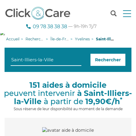
T
o
g
09 78 38 38 38
— 9h-19h 7j/7
g
l
Accueil
Recherche aide à domicile
Île-de-France
Yvelines
Saint-Illiers-la-Ville
e
n
a
Rechercher
v
i
g
a
151 aides à domicile
t
peuvent intervenir
à Saint-Illiers-
i
o
*
la-Ville
à partir de
19,90€/h
n
Sous réserve de leur disponibilité au moment de la demande