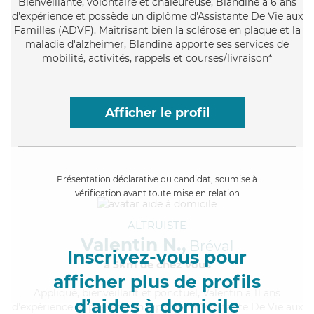
Bienveillante
, volontaire et chaleureuse, Blandine a 6 ans
d'expérience et possède un diplôme d'Assistante De Vie aux
Familles (ADVF). Maitrisant bien la sclérose en plaque et la
maladie d'alzheimer, Blandine apporte ses services de
mobilité, activités, rappels et courses/livraison*
Afficher le profil
Présentation déclarative du candidat, soumise à
vérification avant toute mise en relation
ALTRUISTE
Valentin N.,
Bréval
Inscrivez-vous pour
à 5km de chez Vous
afficher plus de profils
Appliqué
, bienveillant et ponctuel, Valentin a 11 ans
d’aides à domicile
d'expérience et possède un diplôme d'Assistante De Vie aux