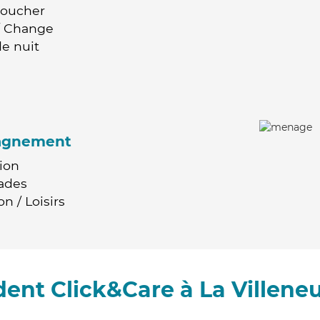
Coucher
 / Change
e nuit
agnement
ion
ades
n / Loisirs
ent Click&Care à La Villene