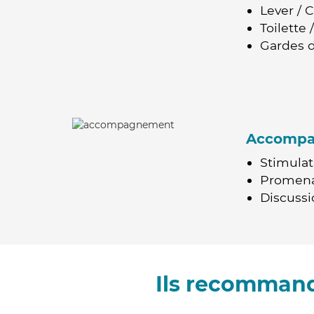
Lever / 
Toilette
Gardes d
Accomp
Stimulat
Promen
Discussio
Ils recommand