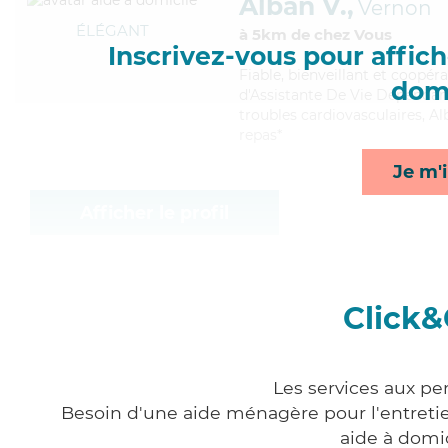
Alban V.,
Vernon
ÉLÉGANT
à 5km de chez Vous
Inscrivez-vous pour affiche
Fiable
, bienveillant et coopér
domi
d'Assistante De Vie Dépendanc
troubles cardiovasculaires, Al
repas*
Je m'i
Afficher le profil
Click&
Les services aux pe
Besoin d'une aide ménagère pour l'entretien
aide à domi