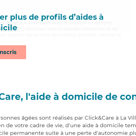
r plus de profils d’aides à
atif, Alban a 4 ans d'expérience et possède un diplôme
cile
e (ADVD). Maitrisant bien la maladie d'alzheimer et les
ban apporte ses services de mobilité, activités, ménage et
nscris
Care, l'aide à domicile de co
rsonnes âgées sont réalisés par Click&Care à La Vi
 de votre cadre de vie, d'une aide à domicile tem
cile permanente suite à une perte d'autonomie pl