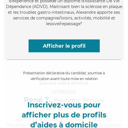
d'expérience et possède un diplôme d'Assistante De Vie
Dépendance (ADVD). Maitrisant bien la sclérose en plaque
et les troubles gastro-intestinaux, Alexandre apporte ses
services de compagnie/loisirs, activités, mobilité et
lessive/repassage*
Afficher le profil
Présentation déclarative du candidat, soumise à
vérification avant toute mise en relation
ALTRUISTE
René T.,
Boutigny-Prouais
Inscrivez-vous pour
à 5km de chez Vous
afficher plus de profils
Humain
, infatiguable et rigoureux, René a 11 ans
d’aides à domicile
d'expérience et possède un diplôme d'Etat d'aide-soignant