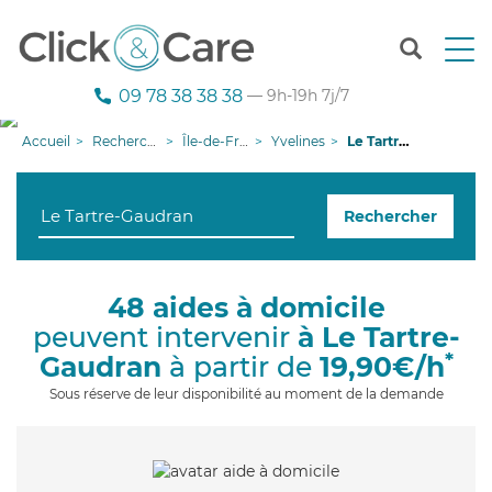
T
o
g
09 78 38 38 38
— 9h-19h 7j/7
g
l
Accueil
Recherche aide à domicile
Île-de-France
Yvelines
Le Tartre-Gaudran
e
n
a
Rechercher
v
i
g
a
48 aides à domicile
t
peuvent intervenir
à Le Tartre-
i
o
*
Gaudran
à partir de
19,90€/h
n
Sous réserve de leur disponibilité au moment de la demande