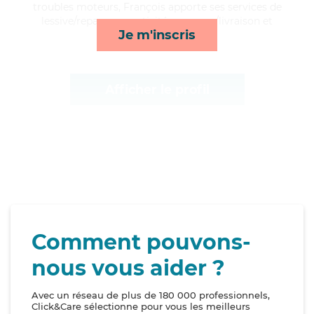
troubles moteurs, François apporte ses services de
lessive/repassage, activités, courses/livraison et
Je m'inscris
surveillance de nuit*
Afficher le profil
Comment pouvons-
nous vous aider ?
Avec un réseau de plus de 180 000 professionnels,
Click&Care sélectionne pour vous les meilleurs