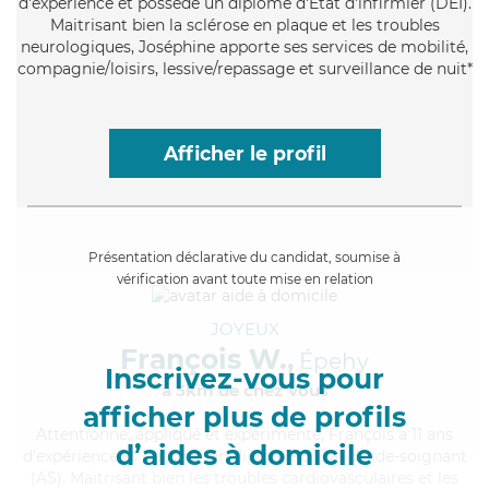
d'expérience et possède un diplôme d'Etat d'infirmier (DEI).
Maitrisant bien la sclérose en plaque et les troubles
neurologiques, Joséphine apporte ses services de mobilité,
compagnie/loisirs, lessive/repassage et surveillance de nuit*
Afficher le profil
Présentation déclarative du candidat, soumise à
vérification avant toute mise en relation
JOYEUX
François W.,
Épehy
Inscrivez-vous pour
à 5km de chez Vous
afficher plus de profils
Attentionné
, appliqué et expérimenté, François a 11 ans
d’aides à domicile
d'expérience et possède un diplôme d'Etat d'aide-soignant
(AS). Maitrisant bien les troubles cardiovasculaires et les