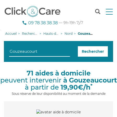
T
o
g
09 78 38 38 38
— 9h-19h 7j/7
g
l
Accueil
Recherche aide à domicile
Hauts-de-France
Nord
Gouzeaucourt
e
n
a
Rechercher
v
i
g
a
71 aides à domicile
t
peuvent intervenir
à Gouzeaucourt
i
o
*
à partir de
19,90€/h
n
Sous réserve de leur disponibilité au moment de la demande