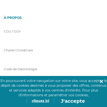
À PROPOS
CGU / GGV
Charte Click&Care
Code de Déontologie
En poursuivant votre navigation sur notre site, vous acceptez le
✕
dépôt de cookies destinés à vous proposer des offres, contenus
Mentions Légales
et services adaptés à vos centres d’intérêts.
Pour plus
d’informations et paramétrer vos cookies,
J'accepte
cliquez ici
.
Prérequis Click&Care