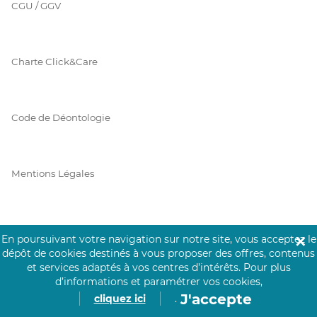
CGU / GGV
Charte Click&Care
Code de Déontologie
Mentions Légales
Prérequis Click&Care
En poursuivant votre navigation sur notre site, vous acceptez le
✕
dépôt de cookies destinés à vous proposer des offres, contenus
et services adaptés à vos centres d’intérêts.
Pour plus
d’informations et paramétrer vos cookies,
Protection des Données
J'accepte
cliquez ici
.