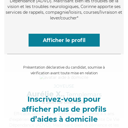
Dépendance (ADVD). Maitrisant bien les troubles de la
vision et les troubles neurologiques, Corinne apporte ses
services de rappels, compagnie/loisirs, courses/livraison et
lever/coucher*
Afficher le profil
Présentation déclarative du candidat, soumise à
vérification avant toute mise en relation
JOYEUSE
Aurélie X.,
Templemars
Inscrivez-vous pour
à 5km de chez Vous
afficher plus de profils
Efficace
, appliquée et enthousiaste, Aurélie a 4 ans
d’aides à domicile
d'expérience et possède un diplôme d'Assistante De Vie
Dépendance (ADVD). Maitrisant bien la démence et les