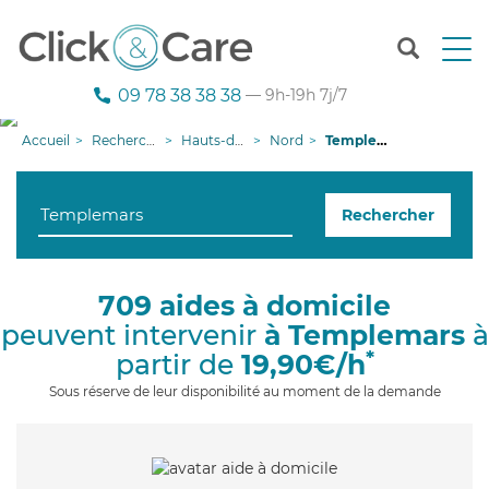
T
o
g
09 78 38 38 38
— 9h-19h 7j/7
g
l
Accueil
Recherche aide à domicile
Hauts-de-France
Nord
Templemars
e
n
a
Rechercher
v
i
g
a
709 aides à domicile
t
peuvent intervenir
à Templemars
à
i
o
*
partir de
19,90€/h
n
Sous réserve de leur disponibilité au moment de la demande