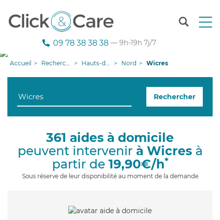
T
o
g
09 78 38 38 38
— 9h-19h 7j/7
g
l
Accueil
Recherche aide à domicile
Hauts-de-France
Nord
Wicres
e
n
a
Rechercher
v
i
g
a
361 aides à domicile
t
peuvent intervenir
à Wicres
à
i
o
*
partir de
19,90€/h
n
Sous réserve de leur disponibilité au moment de la demande