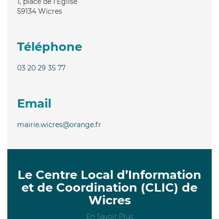
1, place de l'Église
59134
Wicres
Téléphone
03 20 29 35 77
Email
mairie.wicres@orange.fr
Le Centre Local d’Information
et de Coordination (CLIC) de
Wicres
En Savoir Plus