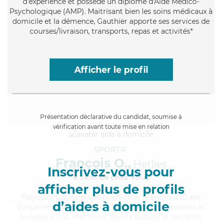
d'expérience et possède un diplôme d'Aide Médico-
Psychologique (AMP). Maitrisant bien les soins médicaux à
domicile et la démence, Gauthier apporte ses services de
courses/livraison, transports, repas et activités*
Afficher le profil
Présentation déclarative du candidat, soumise à
vérification avant toute mise en relation
SPORTIF
François O.,
Herlies
Inscrivez-vous pour
à 5km de chez Vous
afficher plus de profils
Polyvalent
, dynamique et efficace, François a 10 ans
d’aides à domicile
d'expérience et possède un BEP Carrières Sanitaires et
Sociales (CSS). Maitrisant bien le diabète et l'arthrite,