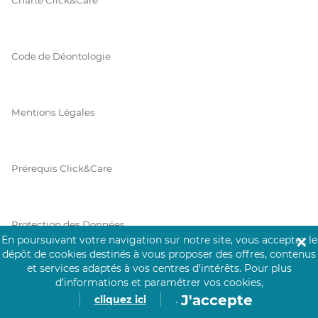
Code de Déontologie
Mentions Légales
Prérequis Click&Care
Protection des Données
En poursuivant votre navigation sur notre site, vous acceptez le
✕
dépôt de cookies destinés à vous proposer des offres, contenus
et services adaptés à vos centres d’intérêts.
Pour plus
Vie Privée
d’informations et paramétrer vos cookies,
J'accepte
cliquez ici
.