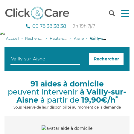
T
o
g
09 78 38 38 38
— 9h-19h 7j/7
g
l
Accueil
Recherche aide à domicile
Hauts-de-France
Aisne
Vailly-sur-Aisne
e
n
a
Rechercher
v
i
g
a
91 aides à domicile
t
peuvent intervenir
à Vailly-sur-
i
o
*
Aisne
à partir de
19,90€/h
n
Sous réserve de leur disponibilité au moment de la demande