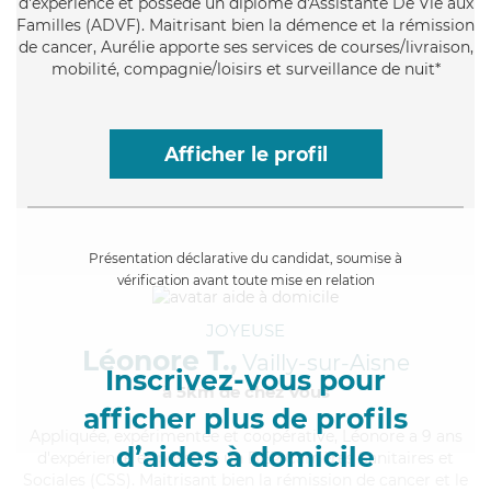
d'expérience et possède un diplôme d'Assistante De Vie aux
Familles (ADVF). Maitrisant bien la démence et la rémission
de cancer, Aurélie apporte ses services de courses/livraison,
mobilité, compagnie/loisirs et surveillance de nuit*
Afficher le profil
Présentation déclarative du candidat, soumise à
vérification avant toute mise en relation
JOYEUSE
Léonore T.,
Vailly-sur-Aisne
Inscrivez-vous pour
à 5km de chez Vous
afficher plus de profils
Appliquée
, expérimentée et coopérative, Léonore a 9 ans
d’aides à domicile
d'expérience et possède un BEP Carrières Sanitaires et
Sociales (CSS). Maitrisant bien la rémission de cancer et le