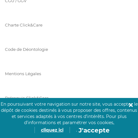
CGU / GGV
Charte Click&Care
Code de Déontologie
Mentions Légales
Prérequis Click&Care
En poursuivant votre navigation sur notre site, vous acceptez le
✕
dépôt de cookies destinés à vous proposer des offres, contenus
et services adaptés à vos centres d’intérêts.
Pour plus
Protection des Données
d’informations et paramétrer vos cookies,
J'accepte
cliquez ici
.