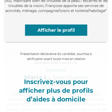
(AS). Maitrisant bien les troubles de la peau / escarres et les
troubles de la vision, Françoise apporte ses services de
activités, ménage, compagnie/loisirs et toilette/habillage*
Afficher le profil
Présentation déclarative du candidat, soumise à
vérification avant toute mise en relation
SPORTIVE
Maria L.,
Saint-Quentin
Inscrivez-vous pour
à 5km de chez Vous
afficher plus de profils
Enthousiaste
, joyeuse et dynamique, Maria a 8 ans
d’aides à domicile
d'expérience et possède un BEP Carrières Sanitaires et
Sociales (CSS). Maitrisant bien les troubles moteurs et les
troubles gastro-intestinaux, Maria apporte ses services de