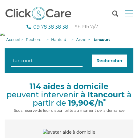
T
o
g
09 78 38 38 38
— 9h-19h 7j/7
g
l
Accueil
Recherche aide à domicile
Hauts-de-France
Aisne
Itancourt
e
n
a
Rechercher
v
i
g
a
114 aides à domicile
t
peuvent intervenir
à Itancourt
à
i
o
*
partir de
19,90€/h
n
Sous réserve de leur disponibilité au moment de la demande