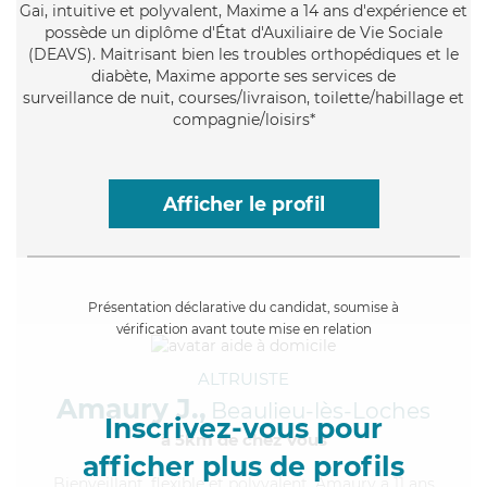
Gai
, intuitive et polyvalent, Maxime a 14 ans d'expérience et
possède un diplôme d'État d'Auxiliaire de Vie Sociale
(DEAVS). Maitrisant bien les troubles orthopédiques et le
diabète, Maxime apporte ses services de
surveillance de nuit, courses/livraison, toilette/habillage et
compagnie/loisirs*
Afficher le profil
Présentation déclarative du candidat, soumise à
vérification avant toute mise en relation
ALTRUISTE
Amaury J.,
Beaulieu-lès-Loches
Inscrivez-vous pour
à 5km de chez Vous
afficher plus de profils
Bienveillant
, flexible et polyvalent, Amaury a 11 ans