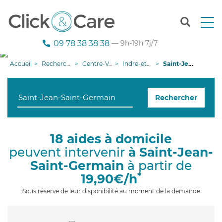
T
o
g
09 78 38 38 38
— 9h-19h 7j/7
g
l
Accueil
Recherche aide à domicile
Centre-Val de Loire
Indre-et-Loire
Saint-Jean-Saint-Germain
e
n
a
Rechercher
v
i
g
a
18 aides à domicile
t
peuvent intervenir
à Saint-Jean-
i
o
Saint-Germain
à partir de
n
*
19,90€/h
Sous réserve de leur disponibilité au moment de la demande