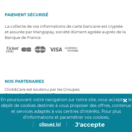
PAIEMENT SÉCURISÉ
La collecte de vos informations de carte bancaire est cryptée
et assurée par Mangopay, société dûment agréée auprès de la
Banque de France.
NOS PARTENAIRES
Click&Care est soutenu par les Groupes
Caisse des Dépôts et MAIF.
En poursuivant votre navigation sur notre site, vous acceptez le
✕
dépôt de cookies destinés à vous proposer des offres, contenus
et services adaptés à vos centres d’intérêts.
Pour plus
d’informations et paramétrer vos cookies,
J'accepte
cliquez ici
.
EXPERTS À VOTRE ÉCOUTE