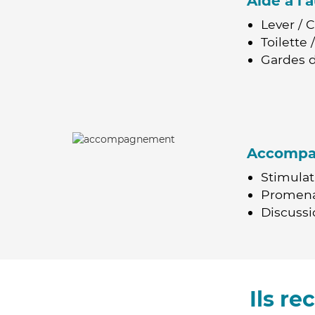
Aide à l
Lever / 
Toilette
Gardes d
Accomp
Stimulat
Promen
Discussio
Ils r