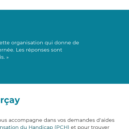
cette organisation qui donne de
scernée. Les réponses sont
s. »
urçay
e vous accompagne dans vos demandes d'aides
nsation du Handicap (PCH)
et pour trouver