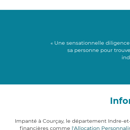
« Une sensationnelle diligence
sa personne pour trouver 
ind
Info
Impanté à Courçay, le département Indre-et
financières comme
l'Allocation Personna