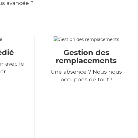
us avancée ?
édié
Gestion des
remplacements
n avec le
er
Une absence ? Nous nous
occupons de tout !