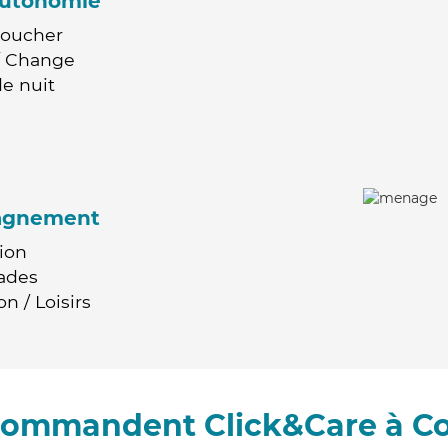
'autonomie
Coucher
 / Change
e nuit
agnement
ion
ades
n / Loisirs
ecommandent Click&Care à C