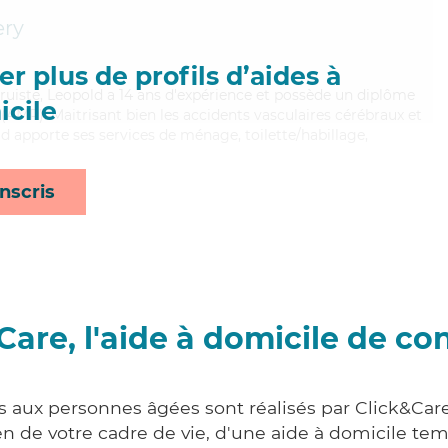
ry
r plus de profils d’aides à
truiste, Leopold a 14 ans d'expérience et possède un diplôme
cile
AMP). Maitrisant bien les accidents vasculaires cérébraux et
ld apporte ses services de ménage, toilette/habillage,
nscris
Care, l'aide à domicile de co
s aux personnes âgées sont réalisés par Click&Car
 de votre cadre de vie, d'une aide à domicile tem