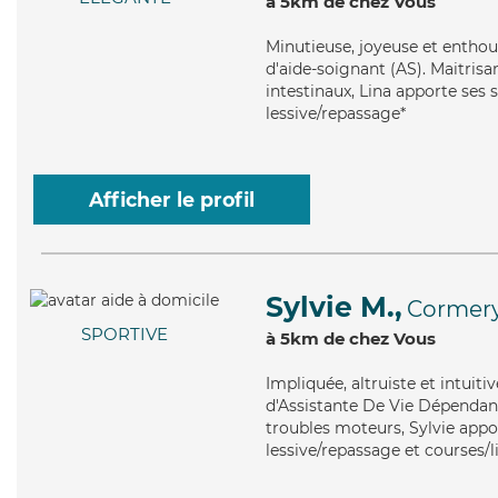
à 5km de chez Vous
Minutieuse
, joyeuse et enthou
d'aide-soignant (AS). Maitrisan
intestinaux, Lina apporte ses 
lessive/repassage*
Afficher le profil
Sylvie M.,
Cormer
SPORTIVE
à 5km de chez Vous
Impliquée
, altruiste et intui
d'Assistante De Vie Dépendanc
troubles moteurs, Sylvie appor
lessive/repassage et courses/l