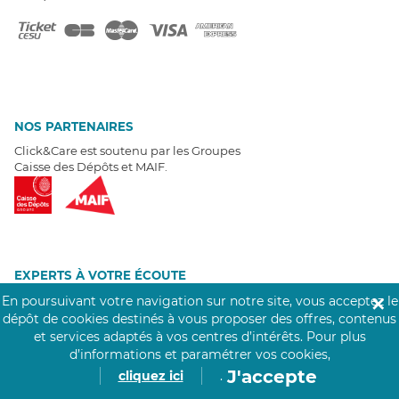
NOS PARTENAIRES
Click&Care est soutenu par les Groupes
Caisse des Dépôts et MAIF.
EXPERTS À VOTRE ÉCOUTE
Un besoin de recrutement ? Click&Care vous accompagne par
En poursuivant votre navigation sur notre site, vous acceptez le
✕
téléphone 7/7
.
dépôt de cookies destinés à vous proposer des offres, contenus
Être rappelé aujourd'hui
et services adaptés à vos centres d’intérêts.
Pour plus
d’informations et paramétrer vos cookies,
J'accepte
cliquez ici
.
T
É
MOIGNAGES CLIENTS