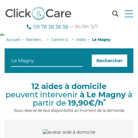
T
o
g
09 78 38 38 38
— 9h-19h 7j/7
g
l
Accueil
Recherche aide à domicile
Centre-Val de Loire
Indre
Le Magny
e
n
a
Rechercher
v
i
g
a
12 aides à domicile
t
peuvent intervenir
à Le Magny
à
i
o
*
partir de
19,90€/h
n
Sous réserve de leur disponibilité au moment de la demande