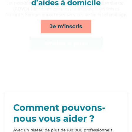
d’aides à domicile
et possède un diplôme d'Assistante De Vie Dépendance
(ADVD). Maitrisant bien les troubles de l'audition et
l'arthrite, Samuel apporte ses services de toilette/habillage,
rappels, transports et repas*
Je m'inscris
Afficher le profil
Comment pouvons-
nous vous aider ?
Avec un réseau de plus de 180 000 professionnels,