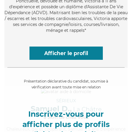
Ponctuelle
, dévouée et humaine, Victoria a 11 ans
d'expérience et possède un diplôme d'Assistante De Vie
Dépendance (ADVD). Maitrisant bien les troubles de la peau
/ escarres et les troubles cardiovasculaires, Victoria apporte
ses services de compagnie/loisirs, courses/livraison,
ménage et rappels*
Afficher le profil
Présentation déclarative du candidat, soumise à
vérification avant toute mise en relation
SÉRIEUX
Samuel D.,
La Châtre
Inscrivez-vous pour
à 5km de chez Vous
afficher plus de profils
Chaleureux
, gai et coopératif, Samuel a 5 ans d'expérience