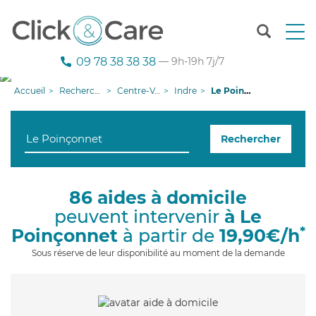
T
o
g
09 78 38 38 38
— 9h-19h 7j/7
g
l
Accueil
Recherche aide à domicile
Centre-Val de Loire
Indre
Le Poinçonnet
e
n
a
Rechercher
v
i
g
a
86 aides à domicile
t
peuvent intervenir
à Le
i
o
*
Poinçonnet
à partir de
19,90€/h
n
Sous réserve de leur disponibilité au moment de la demande