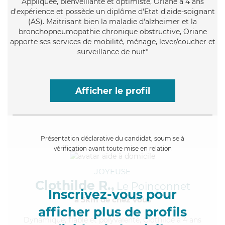
Appliquée
, bienveillante et optimiste, Oriane a 4 ans
d'expérience et possède un diplôme d'Etat d'aide-soignant
(AS). Maitrisant bien la maladie d'alzheimer et la
bronchopneumopathie chronique obstructive, Oriane
apporte ses services de mobilité, ménage, lever/coucher et
surveillance de nuit*
Afficher le profil
Présentation déclarative du candidat, soumise à
vérification avant toute mise en relation
JOYEUSE
Clothilde R.,
Le Poinçonnet
Inscrivez-vous pour
à 5km de chez Vous
afficher plus de profils
Dynamique
, fiable et polyvalente, Clothilde a 4 ans