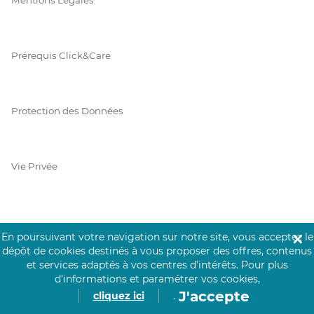
Prérequis Click&Care
Protection des Données
Vie Privée
PAIEMENT SÉCURISÉ
En poursuivant votre navigation sur notre site, vous acceptez le
✕
dépôt de cookies destinés à vous proposer des offres, contenus
La collecte de vos informations de carte bancaire est cryptée
et services adaptés à vos centres d’intérêts.
Pour plus
et assurée par Mangopay, société dûment agréée auprès de la
d’informations et paramétrer vos cookies,
Banque de France.
J'accepte
cliquez ici
.