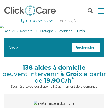
T
o
g
09 78 38 38 38
— 9h-19h 7j/7
g
l
Accueil
Recherche aide à domicile
Bretagne
Morbihan
Groix
e
n
a
Rechercher
v
i
g
a
138 aides à domicile
t
peuvent intervenir
à Groix
à partir
i
o
*
de
19,90€/h
n
Sous réserve de leur disponibilité au moment de la demande