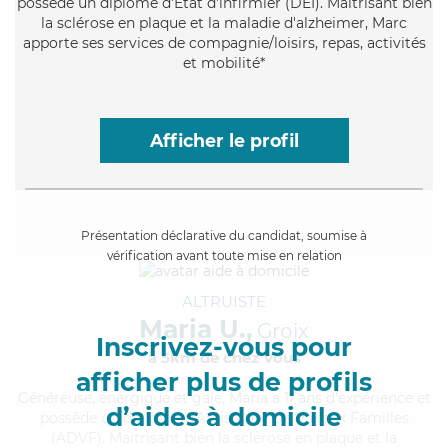
possède un diplôme d'Etat d'infirmier (DEI). Maitrisant bien
la sclérose en plaque et la maladie d'alzheimer, Marc
apporte ses services de compagnie/loisirs, repas, activités
et mobilité*
Afficher le profil
Présentation déclarative du candidat, soumise à
vérification avant toute mise en relation
ALTRUISTE
Maria U.,
Groix
Inscrivez-vous pour
à 5km de chez Vous
afficher plus de profils
Généreuse
, énergique et gaie, Maria a 11 ans d'expérience et
d’aides à domicile
possède un diplôme d'Assistante De Vie aux Familles
(ADVF). Maitrisant bien la sclérose en plaque et la