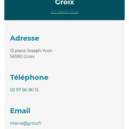
Groix
En Savoir Plus
Adresse
13 place Joseph-Yvon
56590
Groix
Téléphone
02 97 86 80 15
Email
mairie@groix.fr